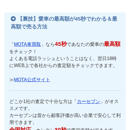
【裏技】愛車の最高額が45秒でわかる＆最
高額で売る方法
45秒
最高額
「
MOTA車買取
」なら
であなたの愛車の
をチェック！
よくある電話ラッシュということはなく、翌日18時
にWEB上で各社からの査定額をチェックできます。
≫
MOTA公式サイト
どこか1社の査定で十分な方は「
カーセブン
」がオス
スメです。
カーセブンは昔から顧客評価が高い企業で安心して利
用できます。
全国対応
30秒