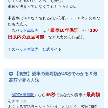
してくれるので、とっても安心。
車種が決まっていなくてももちろんOK。
中古車は何となく壊れるのが心配・・・と考えのあな
たも大丈夫！
最長10年保証
100
「
ズバット車販売
」は「
」や「
日以内の返品可能
」など充実の安心保証。
≫
ズバット車販売 公式サイト
【裏技】愛車の最高額が45秒でわかる＆最
高額で売る方法
45秒
最高額
「
MOTA車買取
」なら
であなたの愛車の
をチェック！
よくある電話ラッシュということはなく、翌日18時