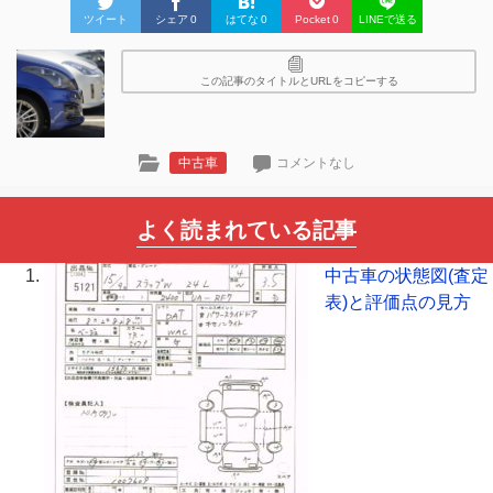
ツイート
シェア
0
はてな
0
Pocket
0
LINEで送る
この記事のタイトルとURLをコピーする
中古車
コメントなし
よく読まれている記事
中古車の状態図(査定
表)と評価点の見方