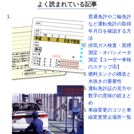
よく読まれている記事
普通免許や二輪免許
など運転免許の取得
年月日を確認する方
法
排気ガス検査・黒煙
測定・オパシメータ
測定【ユーザー車検
のステップ④】
燃料タンクの構造と
水抜きの重要性
運転免許証の見方や
数字の意味の総まと
め
車線変更のコツと車
線変更禁止場所一覧