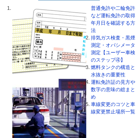
普通免許や二輪免許
など運転免許の取得
年月日を確認する方
法
排気ガス検査・黒煙
測定・オパシメータ
測定【ユーザー車検
のステップ④】
燃料タンクの構造と
水抜きの重要性
運転免許証の見方や
数字の意味の総まと
め
車線変更のコツと車
線変更禁止場所一覧