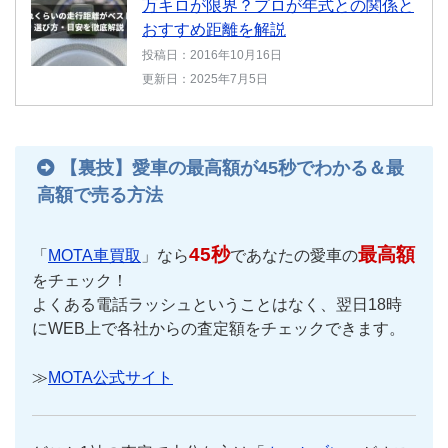
万キロが限界？プロが年式との関係と
おすすめ距離を解説
投稿日：2016年10月16日
更新日：2025年7月5日
【裏技】愛車の最高額が45秒でわかる＆最
高額で売る方法
45秒
最高額
「
MOTA車買取
」なら
であなたの愛車の
をチェック！
よくある電話ラッシュということはなく、翌日18時
にWEB上で各社からの査定額をチェックできます。
≫
MOTA公式サイト