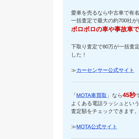
愛車を売るなら中古車で有
一括査定で最大の約700社
ボロボロの車や事故車
下取り査定で80万が一括査定
した！
≫
カーセンサー公式サイト
45秒
「
MOTA車買取
」なら
よくある電話ラッシュという
査定額をチェックできます
≫
MOTA公式サイト