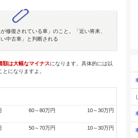
位が修復されている車」のこと。「近い将来、
高い中古車」と判断される
価額は大幅なマイナス
になります。具体的には以
ことになりますよ。
車（人気車
一般的な車（不人気車
スポーツカ
種）
ー
円
60～80万円
10～30万円
円
50～70万円
10～30万円