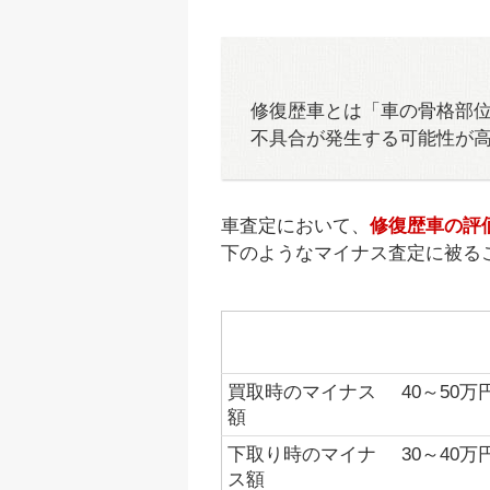
修復歴車とは「車の骨格部
不具合が発生する可能性が
車査定において、
修復歴車の評
下のようなマイナス査定に被る
比較項目
一般的な
種）
買取時のマイナス
40～50万
額
下取り時のマイナ
30～40万
ス額