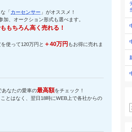
名な「
カーセンサー
」がオススメ！
が参加、オークション形式も選べます。
でももちろん高く売れる！
＋40万円
を使って120万円と
もお得に売れま
最高額
であなたの愛車の
をチェック！
ことはなく、翌日18時にWEB上で各社からの
。