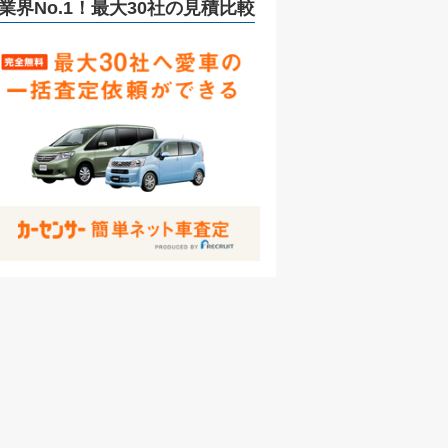
リ
業界No.1！最大30社の見積比較
ー