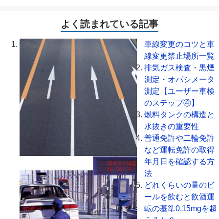
よく読まれている記事
車線変更のコツと車
線変更禁止場所一覧
排気ガス検査・黒煙
測定・オパシメータ
測定【ユーザー車検
のステップ④】
燃料タンクの構造と
水抜きの重要性
普通免許や二輪免許
など運転免許の取得
年月日を確認する方
法
どれくらいの量のビ
ールを飲むと飲酒運
転の基準0.15mgを超