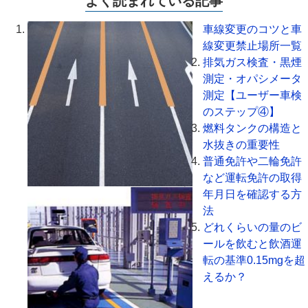
よく読まれている記事
車線変更のコツと車
線変更禁止場所一覧
排気ガス検査・黒煙
測定・オパシメータ
測定【ユーザー車検
のステップ④】
燃料タンクの構造と
水抜きの重要性
普通免許や二輪免許
など運転免許の取得
年月日を確認する方
法
どれくらいの量のビ
ールを飲むと飲酒運
転の基準0.15mgを超
えるか？