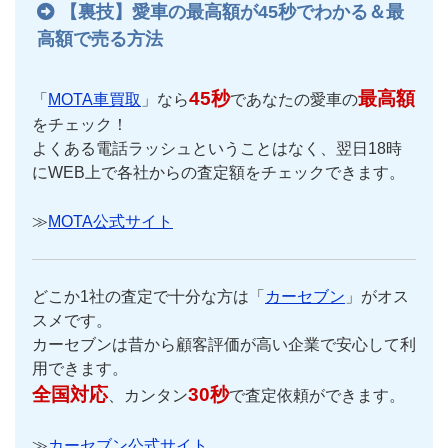
【裏技】愛車の最高額が45秒でわかる＆最
高額で売る方法
45秒
最高額
「
MOTA車買取
」なら
であなたの愛車の
をチェック！
よくある電話ラッシュということはなく、翌日18時
にWEB上で各社からの査定額をチェックできます。
≫
MOTA公式サイト
どこか1社の査定で十分な方は「
カーセブン
」がオス
スメです。
カーセブンは昔から顧客評価が高い企業で安心して利
用できます。
全国対応
30秒
、カンタン
で査定依頼ができます。
≫
カーセブン公式サイト