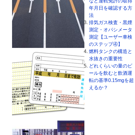
など運転免許の取得
年月日を確認する方
法
排気ガス検査・黒煙
測定・オパシメータ
測定【ユーザー車検
のステップ④】
燃料タンクの構造と
水抜きの重要性
どれくらいの量のビ
ールを飲むと飲酒運
転の基準0.15mgを超
えるか？