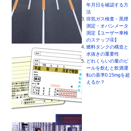
年月日を確認する方
法
排気ガス検査・黒煙
測定・オパシメータ
測定【ユーザー車検
のステップ④】
燃料タンクの構造と
水抜きの重要性
どれくらいの量のビ
ールを飲むと飲酒運
転の基準0.15mgを超
えるか？