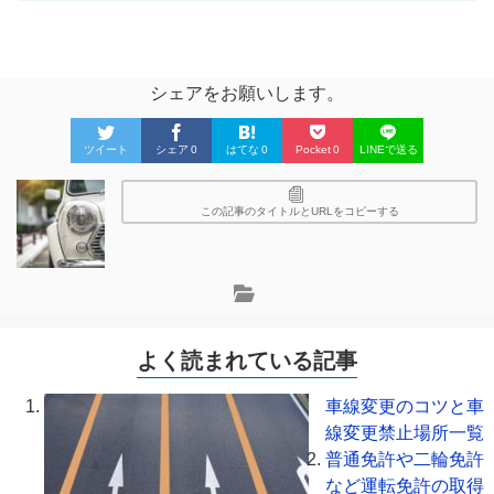
シェアをお願いします。
ツイート
シェア
0
はてな
0
Pocket
0
LINEで送る
この記事のタイトルとURLをコピーする
よく読まれている記事
車線変更のコツと車
線変更禁止場所一覧
普通免許や二輪免許
など運転免許の取得