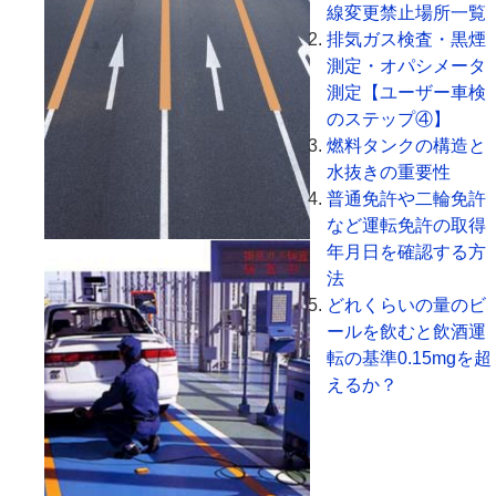
線変更禁止場所一覧
排気ガス検査・黒煙
測定・オパシメータ
測定【ユーザー車検
のステップ④】
燃料タンクの構造と
水抜きの重要性
普通免許や二輪免許
など運転免許の取得
年月日を確認する方
法
どれくらいの量のビ
ールを飲むと飲酒運
転の基準0.15mgを超
えるか？