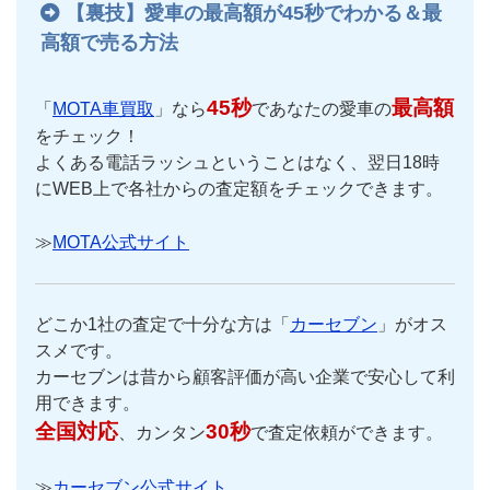
【裏技】愛車の最高額が45秒でわかる＆最
高額で売る方法
45秒
最高額
「
MOTA車買取
」なら
であなたの愛車の
をチェック！
よくある電話ラッシュということはなく、翌日18時
にWEB上で各社からの査定額をチェックできます。
≫
MOTA公式サイト
どこか1社の査定で十分な方は「
カーセブン
」がオス
スメです。
カーセブンは昔から顧客評価が高い企業で安心して利
用できます。
全国対応
30秒
、カンタン
で査定依頼ができます。
≫
カーセブン公式サイト