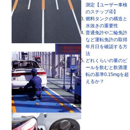
測定【ユーザー車検
のステップ④】
燃料タンクの構造と
水抜きの重要性
普通免許や二輪免許
など運転免許の取得
年月日を確認する方
法
どれくらいの量のビ
ールを飲むと飲酒運
転の基準0.15mgを超
えるか？