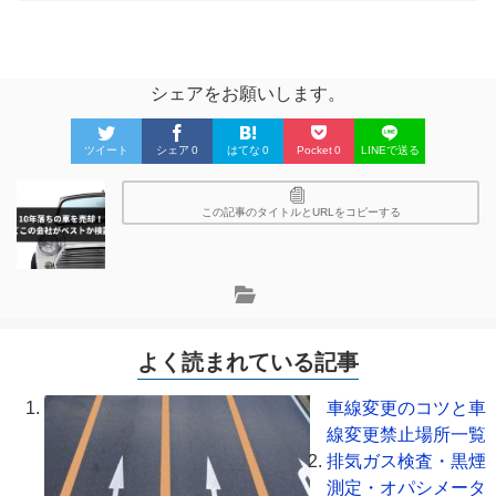
シェアをお願いします。
ツイート
シェア
0
はてな
0
Pocket
0
LINEで送る
この記事のタイトルとURLをコピーする
よく読まれている記事
車線変更のコツと車
線変更禁止場所一覧
排気ガス検査・黒煙
測定・オパシメータ