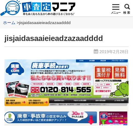
メニュー
検 索
ホーム
jisjaidasaaieieadzazaadddd
jisjaidasaaieieadzazaadddd
2019年2月28日