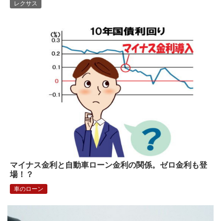
レクサス
マイナス金利と自動車ローン金利の関係。ゼロ金利も登
場！？
車のローン