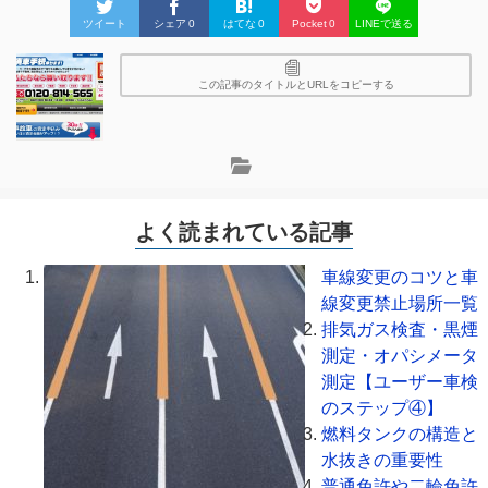
ツイート
シェア
0
はてな
0
Pocket
0
LINEで送る
この記事のタイトルとURLをコピーする
よく読まれている記事
車線変更のコツと車
線変更禁止場所一覧
排気ガス検査・黒煙
測定・オパシメータ
測定【ユーザー車検
のステップ④】
燃料タンクの構造と
水抜きの重要性
普通免許や二輪免許