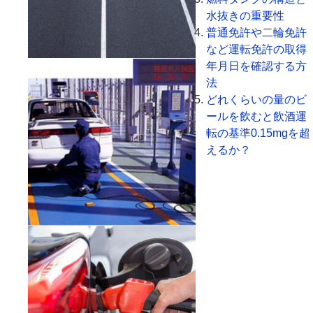
水抜きの重要性
普通免許や二輪免許
など運転免許の取得
年月日を確認する方
法
どれくらいの量のビ
ールを飲むと飲酒運
転の基準0.15mgを超
えるか？