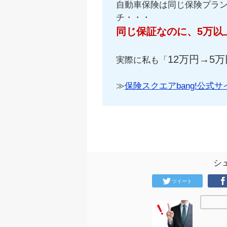
自動車保険は同じ保険プラ
チ・・・
同じ保証なのに、5万以
12万円→5万
実際に私も「
≫
保険スクエアbang!公式サ
シ
ツイート