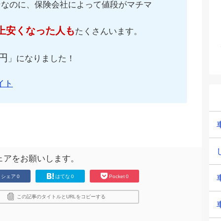
ンなのに、保険会社によって値段がマチマ
上安くなった人も
たくさんいます。
円
」になりました！
イト
ェアをお願いします。
シェア
0
はてな
0
Pocket
0
この記事のタイトルとURLをコピーする