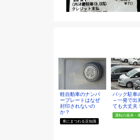
軽自動車のナンバ
バック駐車
ープレートはなぜ
～一発で出
封印されないの
ても大丈夫
か？
運転の基本・
車にまつわる豆知識