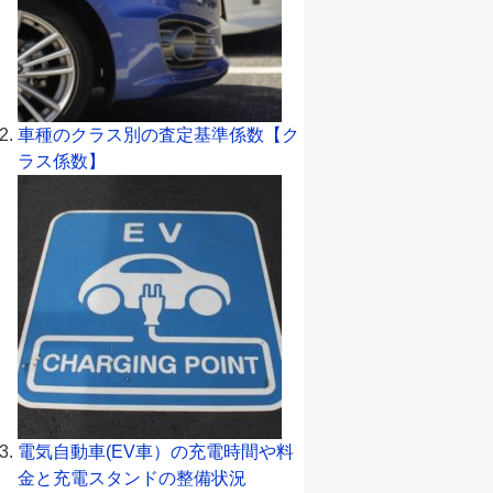
車種のクラス別の査定基準係数【ク
ラス係数】
電気自動車(EV車）の充電時間や料
金と充電スタンドの整備状況