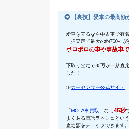
【裏技】愛車の最高額
愛車を売るなら中古車で有
一括査定で最大の約700社
ボロボロの車や事故車
下取り査定で80万が一括査定
した！
≫
カーセンサー公式サイト
45秒
「
MOTA車買取
」なら
よくある電話ラッシュという
査定額をチェックできます