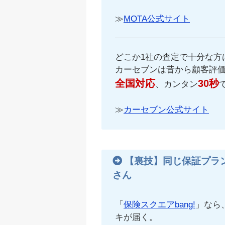
≫
MOTA公式サイト
どこか1社の査定で十分な方
カーセブンは昔から顧客評
全国対応
30秒
、カンタン
≫
カーセブン公式サイト
【裏技】同じ保証プラ
さん
「
保険スクエアbang!
」なら
キが届く。