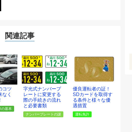
関連記事
のコツ
字光式ナンバープ
優良運転者の証！
来なく
レートに変更する
SDカードを取得す
！
際の手続きの流れ
る条件と様々な優
と必要書類
遇措置
車の基本
ナンバープレートの謎
運転免許