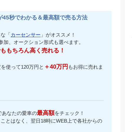
が45秒でわかる＆最高額で売る方法
名な「
カーセンサー
」がオススメ！
が参加、オークション形式も選べます。
でももちろん高く売れる！
＋40万円
を使って120万円と
もお得に売れま
最高額
であなたの愛車の
をチェック！
ことはなく、翌日18時にWEB上で各社からの
。