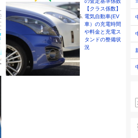
の査定基準係数
【クラス係数】
電気自動車(EV
車）の充電時間
や料金と充電ス
タンドの整備状
況