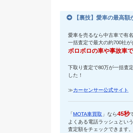
【裏技】愛車の最高額
愛車を売るなら中古車で有
一括査定で最大の約700社
ボロボロの車や事故車
下取り査定で80万が一括査定
した！
≫
カーセンサー公式サイト
45秒
「
MOTA車買取
」なら
よくある電話ラッシュという
査定額をチェックできます