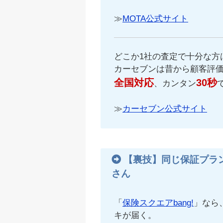
≫
MOTA公式サイト
どこか1社の査定で十分な方
カーセブンは昔から顧客評
全国対応
30秒
、カンタン
≫
カーセブン公式サイト
【裏技】同じ保証プラ
さん
「
保険スクエアbang!
」なら
キが届く。