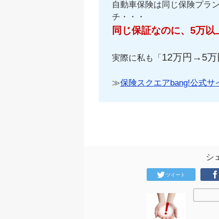
自動車保険は同じ保険プラ
チ・・・
同じ保証なのに、5万以
12万円→5万
実際に私も「
≫
保険スクエアbang!公式サ
シ
ツイート