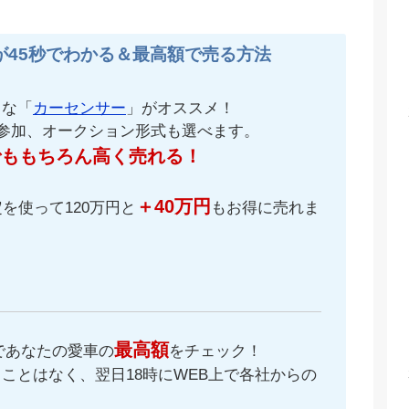
が45秒でわかる＆最高額で売る方法
名な「
カーセンサー
」がオススメ！
が参加、オークション形式も選べます。
でももちろん高く売れる！
＋40万円
を使って120万円と
もお得に売れま
最高額
であなたの愛車の
をチェック！
ことはなく、翌日18時にWEB上で各社からの
。