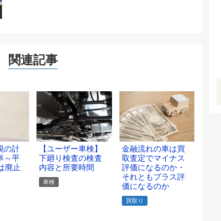
関連記事
税の計
【ユーザー車検】
金融流れの車は買
率～平
下廻り検査の検査
取査定でマイナス
は廃止
内容と所要時間
評価になるのか・
それともプラス評
車検
価になるのか
買取り