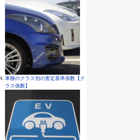
車種のクラス別の査定基準係数【ク
ラス係数】