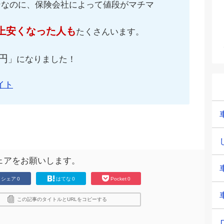
ンなのに、保険会社によって値段がマチマ
上安くなった人も
たくさんいます。
円
」になりました！
イト
ェアをお願いします。
シェア
0
はてな
0
Pocket
0
この記事のタイトルとURLをコピーする