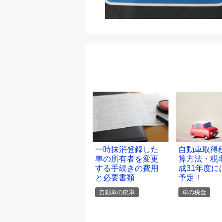
一時抹消登録した
自動車取得
車の所有者を変更
算方法・税
する手続きの費用
成31年度に
と必要書類
予定！
自動車の廃車
車の税金