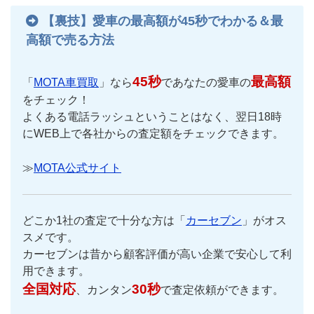
【裏技】愛車の最高額が45秒でわかる＆最
高額で売る方法
45秒
最高額
「
MOTA車買取
」なら
であなたの愛車の
をチェック！
よくある電話ラッシュということはなく、翌日18時
にWEB上で各社からの査定額をチェックできます。
≫
MOTA公式サイト
どこか1社の査定で十分な方は「
カーセブン
」がオス
スメです。
カーセブンは昔から顧客評価が高い企業で安心して利
用できます。
全国対応
30秒
、カンタン
で査定依頼ができます。