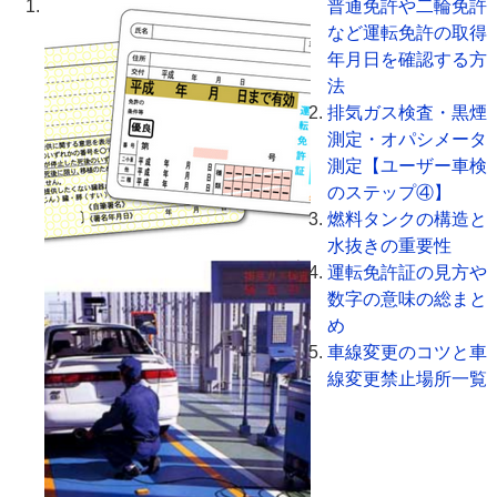
普通免許や二輪免許
など運転免許の取得
年月日を確認する方
法
排気ガス検査・黒煙
測定・オパシメータ
測定【ユーザー車検
のステップ④】
燃料タンクの構造と
水抜きの重要性
運転免許証の見方や
数字の意味の総まと
め
車線変更のコツと車
線変更禁止場所一覧