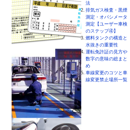
法
排気ガス検査・黒煙
測定・オパシメータ
測定【ユーザー車検
のステップ④】
燃料タンクの構造と
水抜きの重要性
運転免許証の見方や
数字の意味の総まと
め
車線変更のコツと車
線変更禁止場所一覧