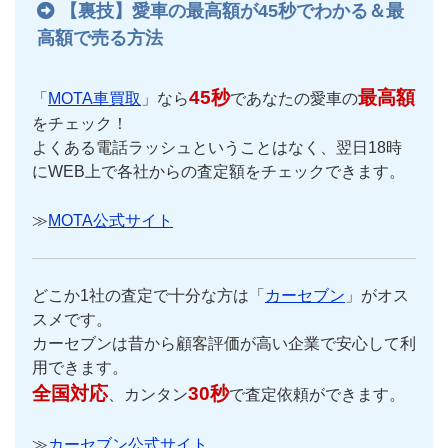
【裏技】愛車の最高額が45秒でわかる＆最
高額で売る方法
45秒
最高額
「
MOTA車買取
」なら
であなたの愛車の
をチェック！
よくある電話ラッシュということはなく、翌日18時
にWEB上で各社からの査定額をチェックできます。
≫
MOTA公式サイト
どこか1社の査定で十分な方は「
カーセブン
」がオス
スメです。
カーセブンは昔から顧客評価が高い企業で安心して利
用できます。
全国対応
30秒
、カンタン
で査定依頼ができます。
≫
カーセブン公式サイト