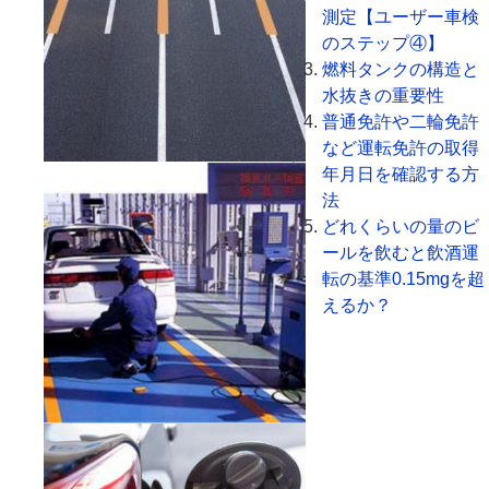
測定【ユーザー車検
のステップ④】
燃料タンクの構造と
水抜きの重要性
普通免許や二輪免許
など運転免許の取得
年月日を確認する方
法
どれくらいの量のビ
ールを飲むと飲酒運
転の基準0.15mgを超
えるか？