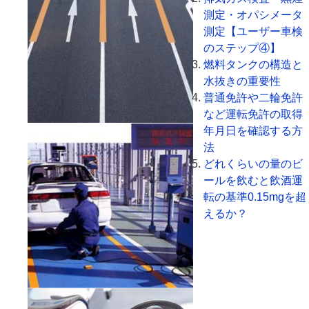
測定・オパシメータ
測定【ユーザー車検
のステップ④】
燃料タンクの構造と
水抜きの重要性
普通免許や二輪免許
など運転免許の取得
年月日を確認する方
法
どれくらいの量のビ
ールを飲むと飲酒運
転の基準0.15mgを超
えるか？