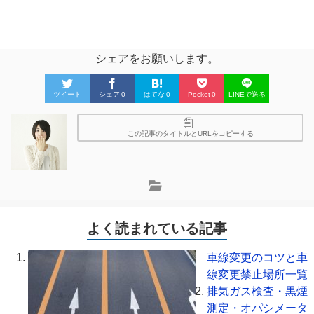
シェアをお願いします。
ツイート
シェア
0
はてな
0
Pocket
0
LINEで送る
この記事のタイトルとURLをコピーする
よく読まれている記事
車線変更のコツと車
線変更禁止場所一覧
排気ガス検査・黒煙
測定・オパシメータ