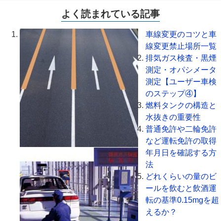
よく読まれている記事
車線変更のコツと車
線変更禁止場所一覧
排気ガス検査・黒煙
測定・オパシメータ
測定【ユーザー車検
のステップ④】
燃料タンクの構造と
水抜きの重要性
普通免許や二輪免許
など運転免許の取得
年月日を確認する方
法
どれくらいの量のビ
ールを飲むと飲酒運
転の基準0.15mgを超
えるか？