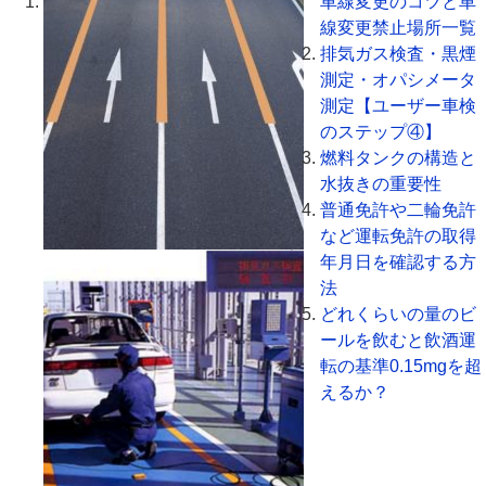
車線変更のコツと車
線変更禁止場所一覧
排気ガス検査・黒煙
測定・オパシメータ
測定【ユーザー車検
のステップ④】
燃料タンクの構造と
水抜きの重要性
普通免許や二輪免許
など運転免許の取得
年月日を確認する方
法
どれくらいの量のビ
ールを飲むと飲酒運
転の基準0.15mgを超
えるか？