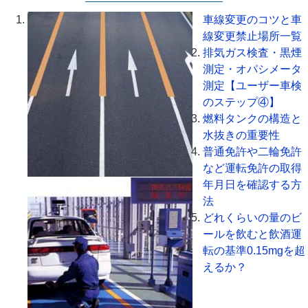
車線変更のコツと車
線変更禁止場所一覧
排気ガス検査・黒煙
測定・オパシメータ
測定【ユーザー車検
のステップ④】
燃料タンクの構造と
水抜きの重要性
普通免許や二輪免許
など運転免許の取得
年月日を確認する方
法
どれくらいの量のビ
ールを飲むと飲酒運
転の基準0.15mgを超
えるか？