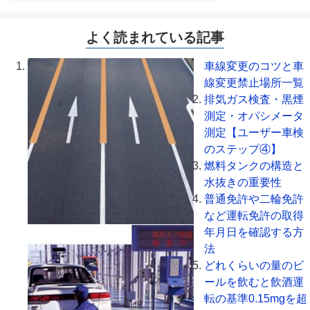
よく読まれている記事
車線変更のコツと車
線変更禁止場所一覧
排気ガス検査・黒煙
測定・オパシメータ
測定【ユーザー車検
のステップ④】
燃料タンクの構造と
水抜きの重要性
普通免許や二輪免許
など運転免許の取得
年月日を確認する方
法
どれくらいの量のビ
ールを飲むと飲酒運
転の基準0.15mgを超