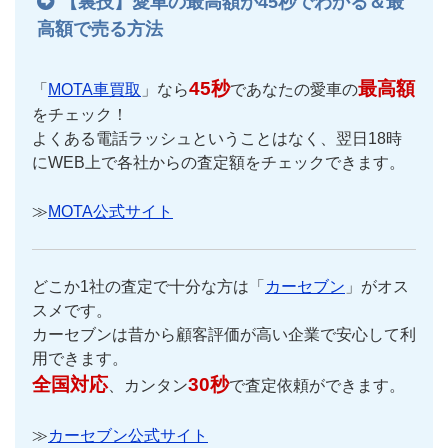
【裏技】愛車の最高額が45秒でわかる＆最
高額で売る方法
45秒
最高額
「
MOTA車買取
」なら
であなたの愛車の
をチェック！
よくある電話ラッシュということはなく、翌日18時
にWEB上で各社からの査定額をチェックできます。
≫
MOTA公式サイト
どこか1社の査定で十分な方は「
カーセブン
」がオス
スメです。
カーセブンは昔から顧客評価が高い企業で安心して利
用できます。
全国対応
30秒
、カンタン
で査定依頼ができます。
≫
カーセブン公式サイト