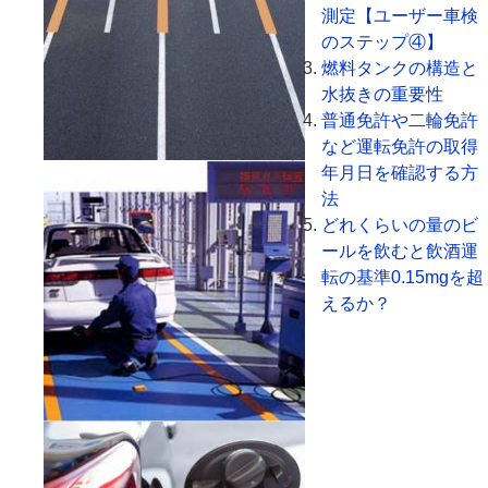
測定【ユーザー車検
のステップ④】
燃料タンクの構造と
水抜きの重要性
普通免許や二輪免許
など運転免許の取得
年月日を確認する方
法
どれくらいの量のビ
ールを飲むと飲酒運
転の基準0.15mgを超
えるか？