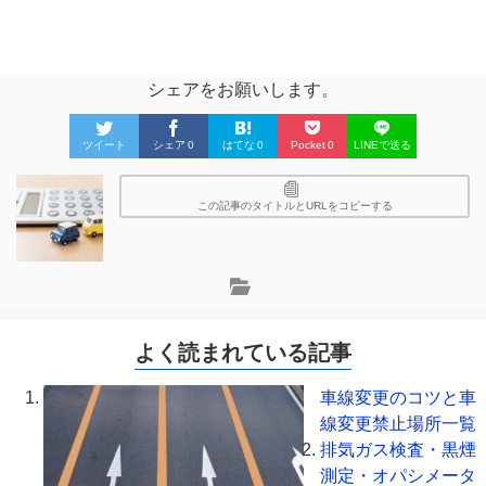
シェアをお願いします。
ツイート
シェア
0
はてな
0
Pocket
0
LINEで送る
この記事のタイトルとURLをコピーする
よく読まれている記事
車線変更のコツと車
線変更禁止場所一覧
排気ガス検査・黒煙
測定・オパシメータ