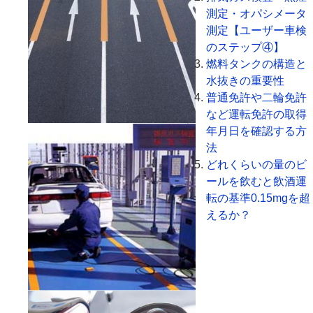
測定・オパシメータ
測定【ユーザー車検
のステップ④】
燃料タンクの構造と
水抜きの重要性
普通免許や二輪免許
など運転免許の取得
年月日を確認する方
法
どれくらいの量のビ
ールを飲むと飲酒運
転の基準0.15mgを超
えるか？