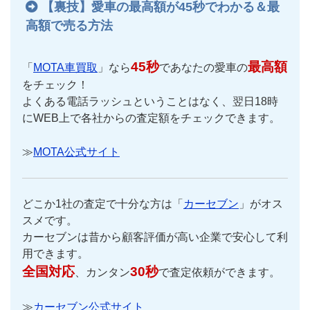
【裏技】愛車の最高額が45秒でわかる＆最
高額で売る方法
45秒
最高額
「
MOTA車買取
」なら
であなたの愛車の
をチェック！
よくある電話ラッシュということはなく、翌日18時
にWEB上で各社からの査定額をチェックできます。
≫
MOTA公式サイト
どこか1社の査定で十分な方は「
カーセブン
」がオス
スメです。
カーセブンは昔から顧客評価が高い企業で安心して利
用できます。
全国対応
30秒
、カンタン
で査定依頼ができます。
≫
カーセブン公式サイト