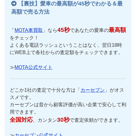
【裏技】愛車の最高額が45秒でわかる＆最
高額で売る方法
45秒
最高額
「
MOTA車買取
」なら
であなたの愛車の
をチェック！
よくある電話ラッシュということはなく、翌日18時
にWEB上で各社からの査定額をチェックできます。
≫
MOTA公式サイト
どこか1社の査定で十分な方は「
カーセブン
」がオス
スメです。
カーセブンは昔から顧客評価が高い企業で安心して利
用できます。
全国対応
30秒
、カンタン
で査定依頼ができます。
≫
カーセブン公式サイト