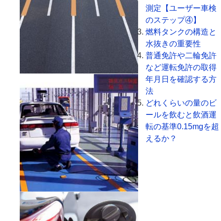
測定【ユーザー車検
のステップ④】
燃料タンクの構造と
水抜きの重要性
普通免許や二輪免許
など運転免許の取得
年月日を確認する方
法
どれくらいの量のビ
ールを飲むと飲酒運
転の基準0.15mgを超
えるか？