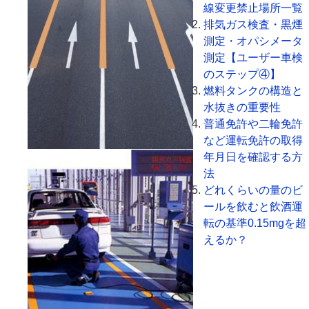
線変更禁止場所一覧
排気ガス検査・黒煙
測定・オパシメータ
測定【ユーザー車検
のステップ④】
燃料タンクの構造と
水抜きの重要性
普通免許や二輪免許
など運転免許の取得
年月日を確認する方
法
どれくらいの量のビ
ールを飲むと飲酒運
転の基準0.15mgを超
えるか？