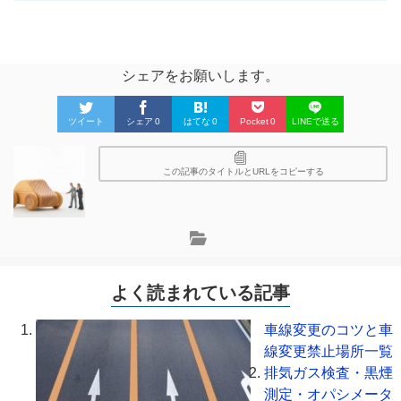
シェアをお願いします。
ツイート
シェア
0
はてな
0
Pocket
0
LINEで送る
この記事のタイトルとURLをコピーする
よく読まれている記事
車線変更のコツと車
線変更禁止場所一覧
排気ガス検査・黒煙
測定・オパシメータ