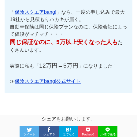
「
保険スクエアbang!
」なら、一度の申し込みで最大
19社から見積もりハガキが届く。
自動車保険は同じ保険プランなのに、保険会社によっ
て値段がマチマチ・・・
同じ保証なのに、5万以上安くなった人も
た
くさんいます。
12万円→5万円
実際に私も「
」になりました！
≫
保険スクエアbang!公式サイト
シェアをお願いします。
ツイート
シェア
0
はてな
0
Pocket
0
LINEで送る