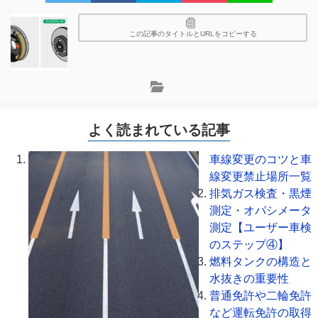
この記事のタイトルとURLをコピーする
よく読まれている記事
車線変更のコツと車
線変更禁止場所一覧
排気ガス検査・黒煙
測定・オパシメータ
測定【ユーザー車検
のステップ④】
燃料タンクの構造と
水抜きの重要性
普通免許や二輪免許
など運転免許の取得