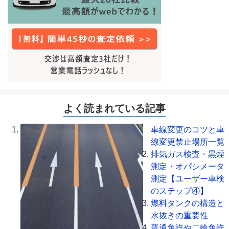
よく読まれている記事
車線変更のコツと車
線変更禁止場所一覧
排気ガス検査・黒煙
測定・オパシメータ
測定【ユーザー車検
のステップ④】
燃料タンクの構造と
水抜きの重要性
普通免許や二輪免許