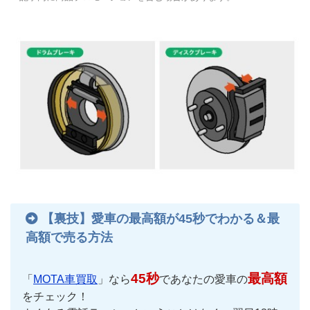
【裏技】愛車の最高額が45秒でわかる＆最
高額で売る方法
45秒
最高額
「
MOTA車買取
」なら
であなたの愛車の
をチェック！