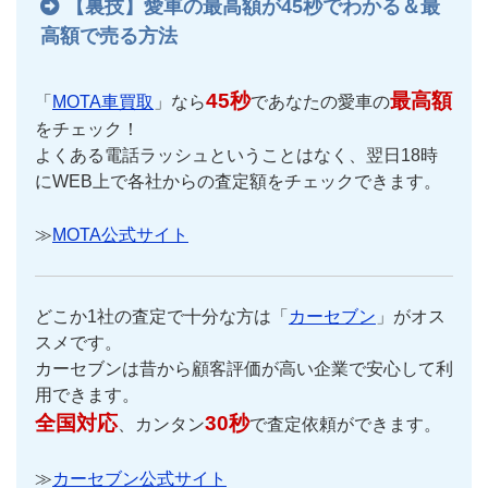
【裏技】愛車の最高額が45秒でわかる＆最
高額で売る方法
45秒
最高額
「
MOTA車買取
」なら
であなたの愛車の
をチェック！
よくある電話ラッシュということはなく、翌日18時
にWEB上で各社からの査定額をチェックできます。
≫
MOTA公式サイト
どこか1社の査定で十分な方は「
カーセブン
」がオス
スメです。
カーセブンは昔から顧客評価が高い企業で安心して利
用できます。
全国対応
30秒
、カンタン
で査定依頼ができます。
≫
カーセブン公式サイト