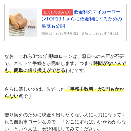
低金利のマイカーロー
合わせて読みたい
ンTOP10！さらに低金利にするための
裏技も公開
投稿日：2017年4月2日
更新日：2025年7月5日
なお、これら3つの自動車ローンは、窓口への来店が不要
で、ネットで手続きが完結します。つまり
時間がない人で
も、簡単に借り換えができる
わけです。
さらに嬉しいのは、先述した
「事務手数料」が1円もかか
らない
点です。
借り換えのために現金を出したくない人にも力になってく
れる自動車ローンなので、「どこにすればいいかわからな
い」という人は、ぜひ利用してみてください。