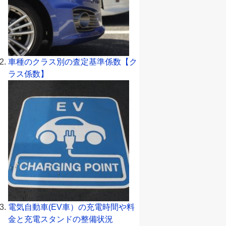
車種のクラス別の査定基準係数【ク
ラス係数】
電気自動車(EV車）の充電時間や料
金と充電スタンドの整備状況