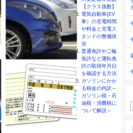
【クラス係数】
電気自動車(EV
車）の充電時間
や料金と充電ス
タンドの整備状
況
普通免許や二輪
免許など運転免
許の取得年月日
を確認する方法
ガソリンにかか
る税金の内訳～
ガソリン税・石
油税・消費税に
ついて解説～