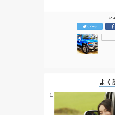
シ
ツイート
よく