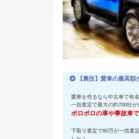
【裏技】愛車の最高額
愛車を売るなら中古車で有
一括査定で最大の約700社
ボロボロの車や事故車
下取り査定で80万が一括査定
した！