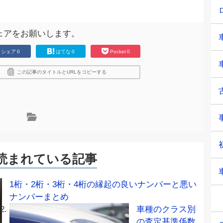
ェアをお願いします。
シェア
0
はてな
0
Pocket
0
この記事のタイトルとURLをコピーする
読まれている記事
1桁・2桁・3桁・4桁の縁起の良いナンバーと悪い
ナンバーまとめ
車種のクラス別
の査定基準係数