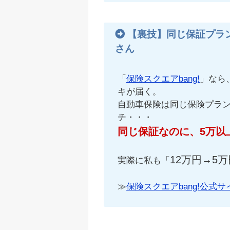
【裏技】同じ保証プラ
さん
「
保険スクエアbang!
」なら
キが届く。
自動車保険は同じ保険プラ
チ・・・
同じ保証なのに、5万以
12万円→5万
実際に私も「
≫
保険スクエアbang!公式サ