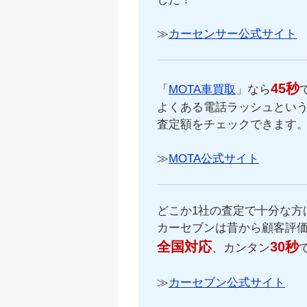
≫
カーセンサー公式サイト
45秒
「
MOTA車買取
」なら
よくある電話ラッシュという
査定額をチェックできます
≫
MOTA公式サイト
どこか1社の査定で十分な方
カーセブンは昔から顧客評
全国対応
30秒
、カンタン
≫
カーセブン公式サイト