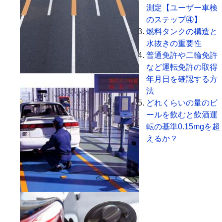
測定【ユーザー車検
のステップ④】
燃料タンクの構造と
水抜きの重要性
普通免許や二輪免許
など運転免許の取得
年月日を確認する方
法
どれくらいの量のビ
ールを飲むと飲酒運
転の基準0.15mgを超
えるか？