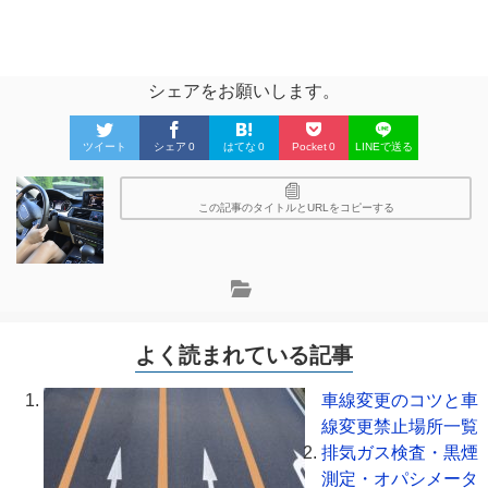
シェアをお願いします。
ツイート
シェア
0
はてな
0
Pocket
0
LINEで送る
この記事のタイトルとURLをコピーする
よく読まれている記事
車線変更のコツと車
線変更禁止場所一覧
排気ガス検査・黒煙
測定・オパシメータ