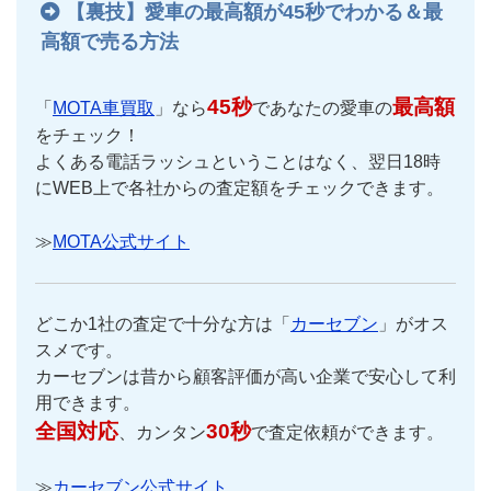
【裏技】愛車の最高額が45秒でわかる＆最
高額で売る方法
45秒
最高額
「
MOTA車買取
」なら
であなたの愛車の
をチェック！
よくある電話ラッシュということはなく、翌日18時
にWEB上で各社からの査定額をチェックできます。
≫
MOTA公式サイト
どこか1社の査定で十分な方は「
カーセブン
」がオス
スメです。
カーセブンは昔から顧客評価が高い企業で安心して利
用できます。
全国対応
30秒
、カンタン
で査定依頼ができます。
≫
カーセブン公式サイト