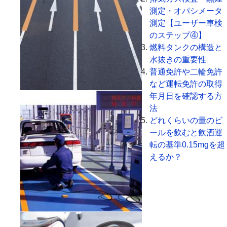
測定・オパシメータ
測定【ユーザー車検
のステップ④】
燃料タンクの構造と
水抜きの重要性
普通免許や二輪免許
など運転免許の取得
年月日を確認する方
法
どれくらいの量のビ
ールを飲むと飲酒運
転の基準0.15mgを超
えるか？