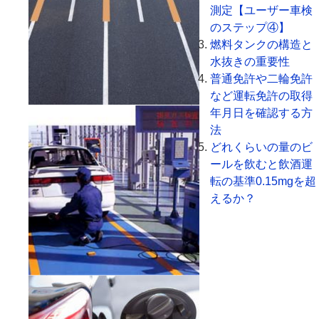
測定【ユーザー車検
のステップ④】
燃料タンクの構造と
水抜きの重要性
普通免許や二輪免許
など運転免許の取得
年月日を確認する方
法
どれくらいの量のビ
ールを飲むと飲酒運
転の基準0.15mgを超
えるか？