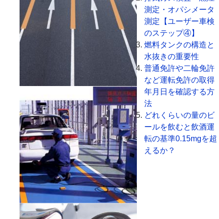
測定・オパシメータ
測定【ユーザー車検
のステップ④】
燃料タンクの構造と
水抜きの重要性
普通免許や二輪免許
など運転免許の取得
年月日を確認する方
法
どれくらいの量のビ
ールを飲むと飲酒運
転の基準0.15mgを超
えるか？