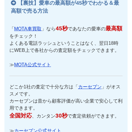
【裏技】愛車の最高額が45秒でわかる＆最
高額で売る方法
45秒
最高額
「
MOTA車買取
」なら
であなたの愛車の
をチェック！
よくある電話ラッシュということはなく、翌日18時
にWEB上で各社からの査定額をチェックできます。
≫
MOTA公式サイト
どこか1社の査定で十分な方は「
カーセブン
」がオス
スメです。
カーセブンは昔から顧客評価が高い企業で安心して利
用できます。
全国対応
30秒
、カンタン
で査定依頼ができます。
≫
カーセブン公式サイト