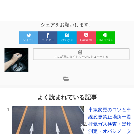
シェアをお願いします。
ツイート
シェア
0
はてな
0
Pocket
0
LINEで送る
この記事のタイトルとURLをコピーする
よく読まれている記事
車線変更のコツと車
線変更禁止場所一覧
排気ガス検査・黒煙
測定・オパシメータ