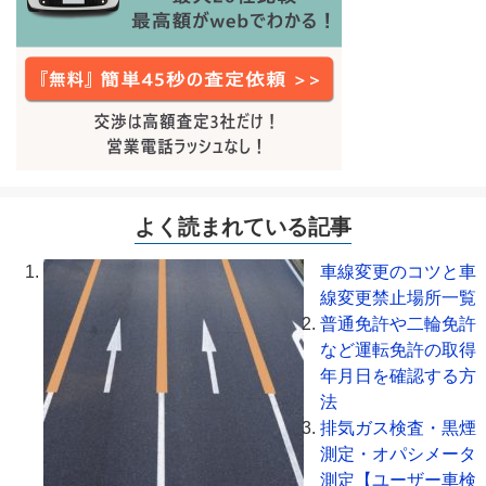
よく読まれている記事
車線変更のコツと車
線変更禁止場所一覧
普通免許や二輪免許
など運転免許の取得
年月日を確認する方
法
排気ガス検査・黒煙
測定・オパシメータ
測定【ユーザー車検