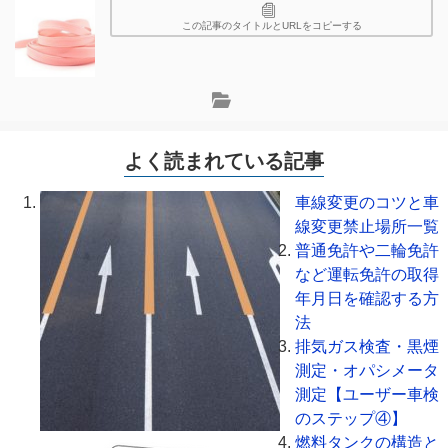
この記事のタイトルとURLをコピーする
よく読まれている記事
車線変更のコツと車
線変更禁止場所一覧
普通免許や二輪免許
など運転免許の取得
年月日を確認する方
法
排気ガス検査・黒煙
測定・オパシメータ
測定【ユーザー車検
のステップ④】
燃料タンクの構造と