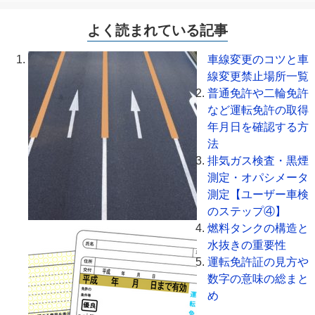
よく読まれている記事
車線変更のコツと車
線変更禁止場所一覧
普通免許や二輪免許
など運転免許の取得
年月日を確認する方
法
排気ガス検査・黒煙
測定・オパシメータ
測定【ユーザー車検
のステップ④】
燃料タンクの構造と
水抜きの重要性
運転免許証の見方や
数字の意味の総まと
め