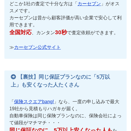
どこか1社の査定で十分な方は「
カーセブン
」がオス
スメです。
カーセブンは昔から顧客評価が高い企業で安心して利
用できます。
全国対応
30秒
、カンタン
で査定依頼ができます。
≫
カーセブン公式サイト
【裏技】同じ保証プランなのに「5万以
上」も安くなった人たくさん
「
保険スクエアbang!
」なら、一度の申し込みで最大
19社から見積もりハガキが届く。
自動車保険は同じ保険プランなのに、保険会社によっ
て値段がマチマチ・・・
同じ保証なのに、5万以上安くなった人も
た