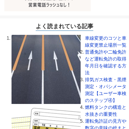
よく読まれている記事
車線変更のコツと車
線変更禁止場所一覧
普通免許や二輪免許
など運転免許の取得
年月日を確認する方
法
排気ガス検査・黒煙
測定・オパシメータ
測定【ユーザー車検
のステップ④】
燃料タンクの構造と
水抜きの重要性
運転免許証の見方や
数字の意味の総まと