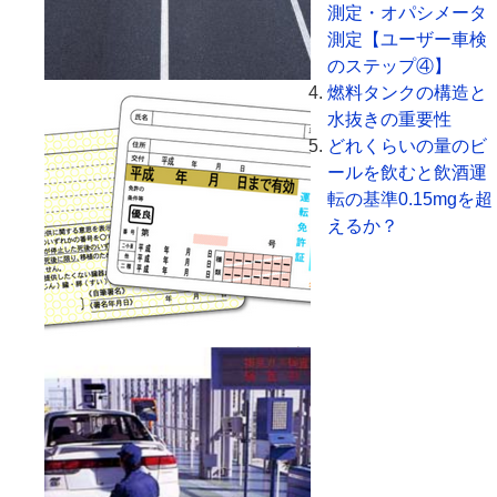
測定・オパシメータ
測定【ユーザー車検
のステップ④】
燃料タンクの構造と
水抜きの重要性
どれくらいの量のビ
ールを飲むと飲酒運
転の基準0.15mgを超
えるか？