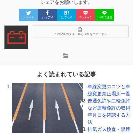
シェアをお願いします。
ツイート
シェア
0
はてな
0
Pocket
0
LINEで送る
この記事のタイトルとURLをコピーする
よく読まれている記事
車線変更のコツと車
線変更禁止場所一覧
普通免許や二輪免許
など運転免許の取得
年月日を確認する方
法
排気ガス検査・黒煙