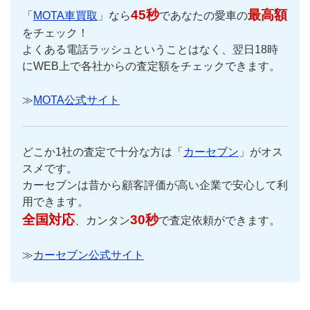
45秒
最高額
「
MOTA車買取
」なら
であなたの愛車の
をチェック！
よくある電話ラッシュということはなく、翌日18時
にWEB上で各社からの査定額をチェックできます。
≫
MOTA公式サイト
どこか1社の査定で十分な方は「
カーセブン
」がオス
スメです。
カーセブンは昔から顧客評価が高い企業で安心して利
用できます。
全国対応
30秒
、カンタン
で査定依頼ができます。
≫
カーセブン公式サイト