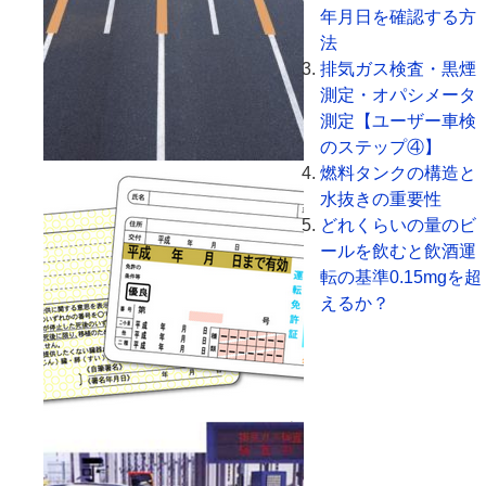
年月日を確認する方
法
排気ガス検査・黒煙
測定・オパシメータ
測定【ユーザー車検
のステップ④】
燃料タンクの構造と
水抜きの重要性
どれくらいの量のビ
ールを飲むと飲酒運
転の基準0.15mgを超
えるか？