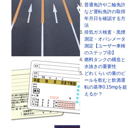
普通免許や二輪免許
など運転免許の取得
年月日を確認する方
法
排気ガス検査・黒煙
測定・オパシメータ
測定【ユーザー車検
のステップ④】
燃料タンクの構造と
水抜きの重要性
どれくらいの量のビ
ールを飲むと飲酒運
転の基準0.15mgを超
えるか？