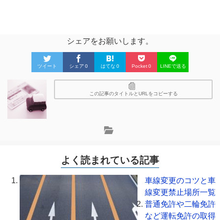
シェアをお願いします。
ツイート
シェア
0
はてな
0
Pocket
0
LINEで送る
この記事のタイトルとURLをコピーする
よく読まれている記事
車線変更のコツと車
線変更禁止場所一覧
普通免許や二輪免許
など運転免許の取得