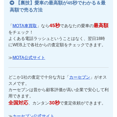
【裏技】愛車の最高額が45秒でわかる＆最
高額で売る方法
45秒
最高額
「
MOTA車買取
」なら
であなたの愛車の
をチェック！
よくある電話ラッシュということはなく、翌日18時
にWEB上で各社からの査定額をチェックできます。
≫
MOTA公式サイト
どこか1社の査定で十分な方は「
カーセブン
」がオス
スメです。
カーセブンは昔から顧客評価が高い企業で安心して利
用できます。
全国対応
30秒
、カンタン
で査定依頼ができます。
≫
カーセブン公式サイト