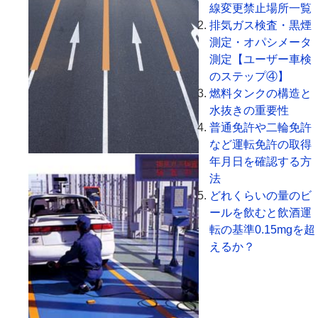
線変更禁止場所一覧
排気ガス検査・黒煙
測定・オパシメータ
測定【ユーザー車検
のステップ④】
燃料タンクの構造と
水抜きの重要性
普通免許や二輪免許
など運転免許の取得
年月日を確認する方
法
どれくらいの量のビ
ールを飲むと飲酒運
転の基準0.15mgを超
えるか？