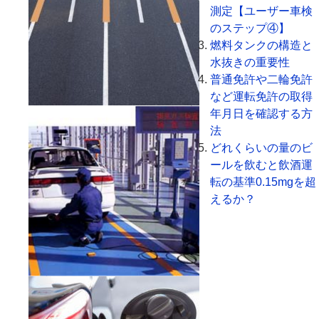
測定【ユーザー車検
のステップ④】
燃料タンクの構造と
水抜きの重要性
普通免許や二輪免許
など運転免許の取得
年月日を確認する方
法
どれくらいの量のビ
ールを飲むと飲酒運
転の基準0.15mgを超
えるか？