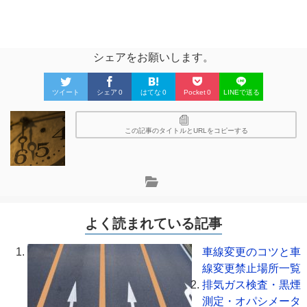
シェアをお願いします。
ツイート
シェア
0
はてな
0
Pocket
0
LINEで送る
この記事のタイトルとURLをコピーする
よく読まれている記事
車線変更のコツと車
線変更禁止場所一覧
排気ガス検査・黒煙
測定・オパシメータ