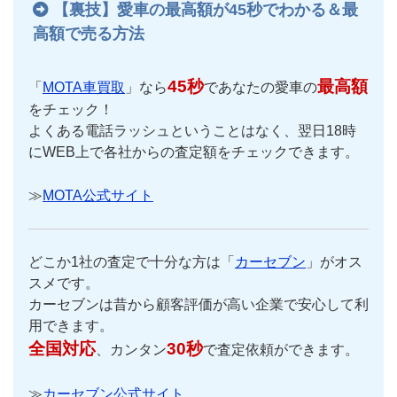
【裏技】愛車の最高額が45秒でわかる＆最
高額で売る方法
45秒
最高額
「
MOTA車買取
」なら
であなたの愛車の
をチェック！
よくある電話ラッシュということはなく、翌日18時
にWEB上で各社からの査定額をチェックできます。
≫
MOTA公式サイト
どこか1社の査定で十分な方は「
カーセブン
」がオス
スメです。
カーセブンは昔から顧客評価が高い企業で安心して利
用できます。
全国対応
30秒
、カンタン
で査定依頼ができます。
≫
カーセブン公式サイト