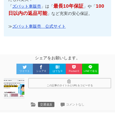
最長10年保証
100
「
ズバット車販売
」は「
」や「
日以内の返品可能
」など充実の安心保証。
≫
ズバット車販売 公式サイト
シェアをお願いします。
ツイート
シェア
0
はてな
0
Pocket
0
LINEで送る
この記事のタイトルとURLをコピーする
交通違反
コメントなし