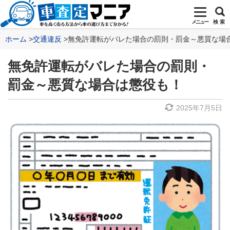
メニュー
検 索
ホーム
交通違反
無免許運転がバレた場合の罰則・罰金～悪質な場
無免許運転がバレた場合の罰則・
罰金～悪質な場合は懲役も！
2025年7月5日