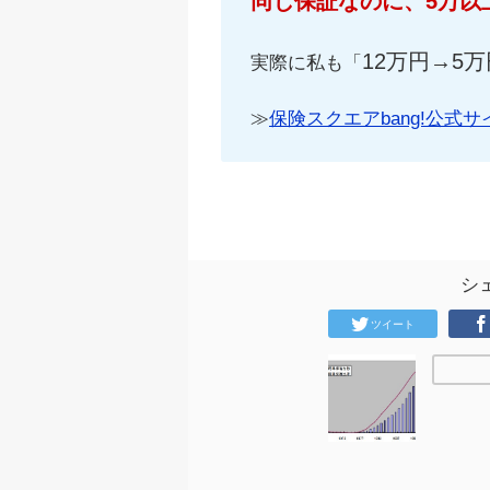
同じ保証なのに、5万以
12万円→5万
実際に私も「
≫
保険スクエアbang!公式サ
シ
ツイート