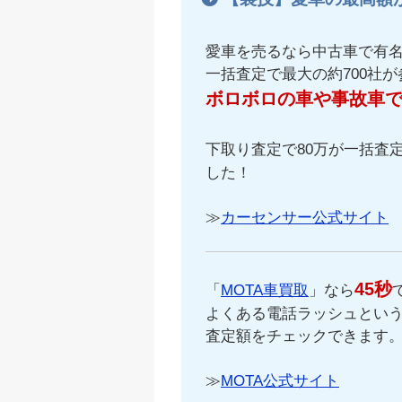
愛車を売るなら中古車で有
一括査定で最大の約700社
ボロボロの車や事故車
下取り査定で80万が一括査定
した！
≫
カーセンサー公式サイト
45秒
「
MOTA車買取
」なら
よくある電話ラッシュという
査定額をチェックできます
≫
MOTA公式サイト