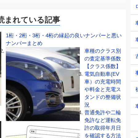
読まれている記事
1桁・2桁・3桁・4桁の縁起の良いナンバーと悪い
ナンバーまとめ
車種のクラス別
の査定基準係数
【クラス係数】
電気自動車(EV
車）の充電時間
や料金と充電ス
タンドの整備状
況
普通免許や二輪
免許など運転免
許の取得年月日
を確認する方法