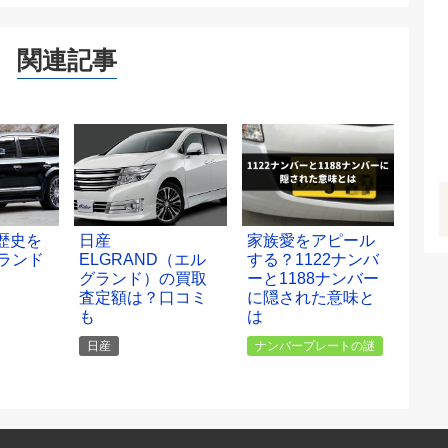
関連記事
歴史を
日産
家族愛をアピール
ランド
ELGRAND（エル
する？1122ナンバ
グランド）の買取
ーと1188ナンバー
査定額は？口コミ
に隠された意味と
も
は
日産
ナンバープレートの謎