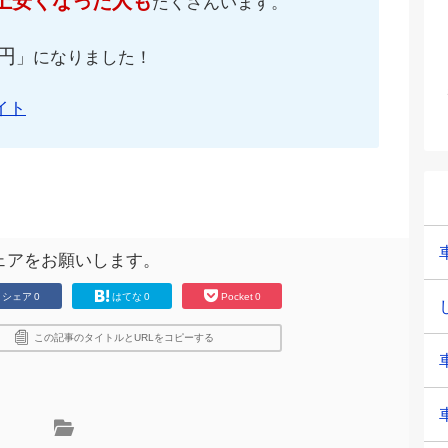
上安くなった人も
たくさんいます。
円
」になりました！
イト
ェアをお願いします。
シェア
0
はてな
0
Pocket
0
この記事のタイトルとURLをコピーする