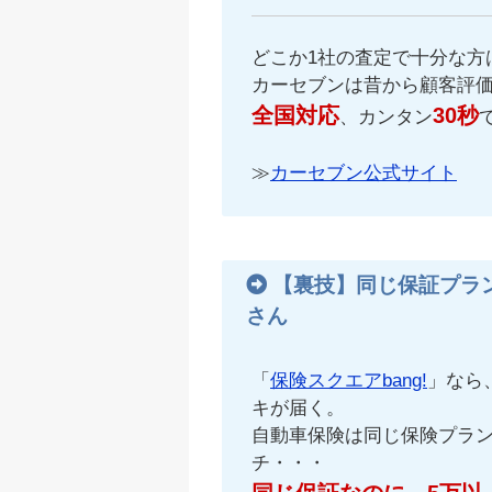
どこか1社の査定で十分な方
カーセブンは昔から顧客評
全国対応
30秒
、カンタン
≫
カーセブン公式サイト
【裏技】同じ保証プラ
さん
「
保険スクエアbang!
」なら
キが届く。
自動車保険は同じ保険プラ
チ・・・