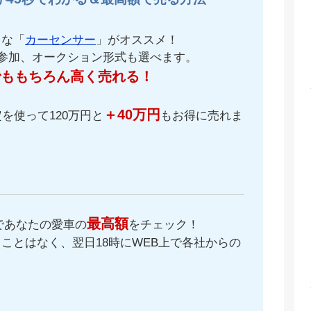
名な「
カーセンサー
」がオススメ！
が参加、オークション形式も選べます。
でももちろん高く売れる！
＋40万円
を使って120万円と
もお得に売れま
最高額
であなたの愛車の
をチェック！
ことはなく、翌日18時にWEB上で各社からの
。