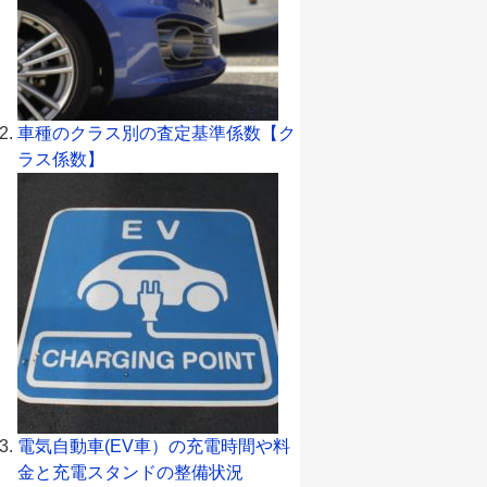
車種のクラス別の査定基準係数【ク
ラス係数】
電気自動車(EV車）の充電時間や料
金と充電スタンドの整備状況