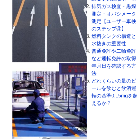
排気ガス検査・黒煙
測定・オパシメータ
測定【ユーザー車検
のステップ④】
燃料タンクの構造と
水抜きの重要性
普通免許や二輪免許
など運転免許の取得
年月日を確認する方
法
どれくらいの量のビ
ールを飲むと飲酒運
転の基準0.15mgを超
えるか？