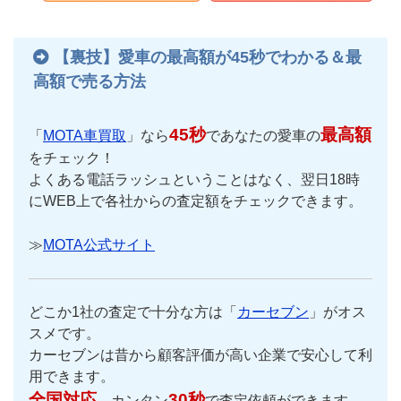
【裏技】愛車の最高額が45秒でわかる＆最
高額で売る方法
45秒
最高額
「
MOTA車買取
」なら
であなたの愛車の
をチェック！
よくある電話ラッシュということはなく、翌日18時
にWEB上で各社からの査定額をチェックできます。
≫
MOTA公式サイト
どこか1社の査定で十分な方は「
カーセブン
」がオス
スメです。
カーセブンは昔から顧客評価が高い企業で安心して利
用できます。
全国対応
30秒
、カンタン
で査定依頼ができます。