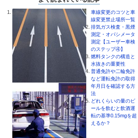
車線変更のコツと車
線変更禁止場所一覧
排気ガス検査・黒煙
測定・オパシメータ
測定【ユーザー車検
のステップ④】
燃料タンクの構造と
水抜きの重要性
普通免許や二輪免許
など運転免許の取得
年月日を確認する方
法
どれくらいの量のビ
ールを飲むと飲酒運
転の基準0.15mgを超
えるか？