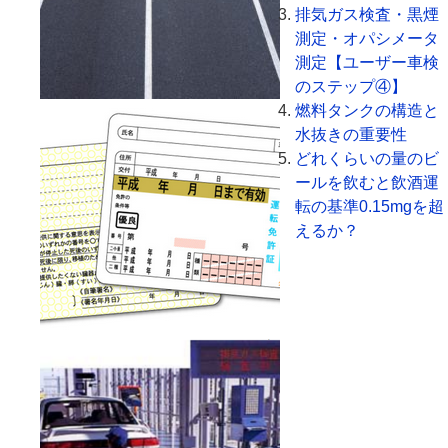
排気ガス検査・黒煙
測定・オパシメータ
測定【ユーザー車検
のステップ④】
燃料タンクの構造と
水抜きの重要性
どれくらいの量のビ
ールを飲むと飲酒運
転の基準0.15mgを超
えるか？