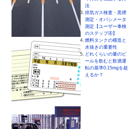
法
排気ガス検査・黒煙
測定・オパシメータ
測定【ユーザー車検
のステップ④】
燃料タンクの構造と
水抜きの重要性
どれくらいの量のビ
ールを飲むと飲酒運
転の基準0.15mgを超
えるか？