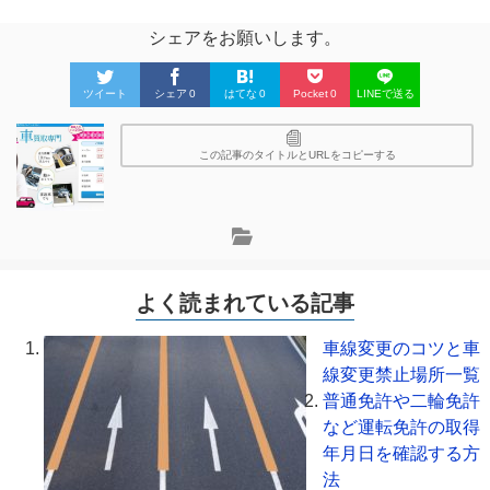
シェアをお願いします。
ツイート
シェア
0
はてな
0
Pocket
0
LINEで送る
この記事のタイトルとURLをコピーする
よく読まれている記事
車線変更のコツと車
線変更禁止場所一覧
普通免許や二輪免許
など運転免許の取得
年月日を確認する方
法