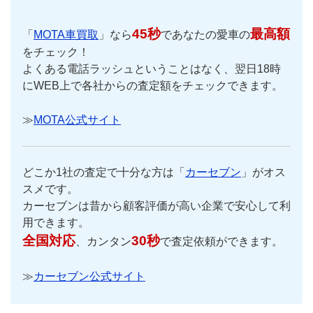
45秒
最高額
「
MOTA車買取
」なら
であなたの愛車の
をチェック！
よくある電話ラッシュということはなく、翌日18時
にWEB上で各社からの査定額をチェックできます。
≫
MOTA公式サイト
どこか1社の査定で十分な方は「
カーセブン
」がオス
スメです。
カーセブンは昔から顧客評価が高い企業で安心して利
用できます。
全国対応
30秒
、カンタン
で査定依頼ができます。
≫
カーセブン公式サイト