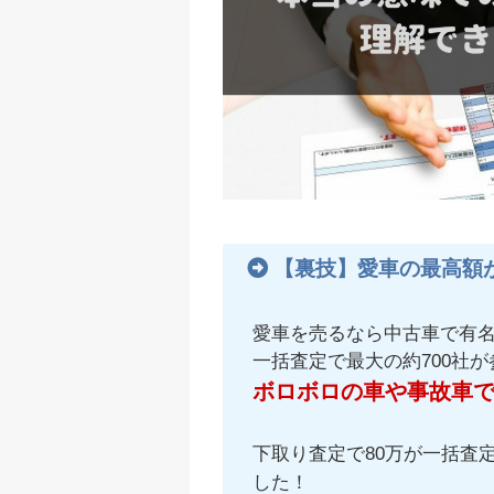
【裏技】愛車の最高額
愛車を売るなら中古車で有
一括査定で最大の約700社
ボロボロの車や事故車
下取り査定で80万が一括査定
した！