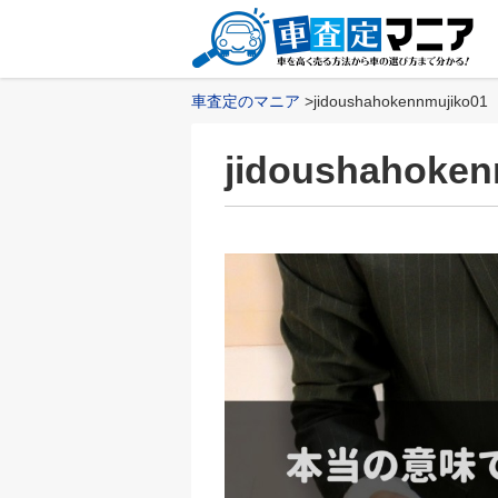
車査定のマニア
jidoushahokennmujiko01
jidoushahoken