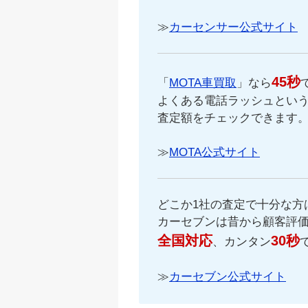
≫
カーセンサー公式サイト
45秒
「
MOTA車買取
」なら
よくある電話ラッシュという
査定額をチェックできます
≫
MOTA公式サイト
どこか1社の査定で十分な方
カーセブンは昔から顧客評
全国対応
30秒
、カンタン
≫
カーセブン公式サイト