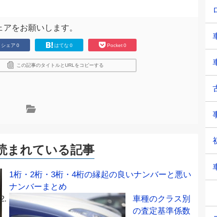
ェアをお願いします。
シェア
0
はてな
0
Pocket
0
この記事のタイトルとURLをコピーする
読まれている記事
1桁・2桁・3桁・4桁の縁起の良いナンバーと悪い
ナンバーまとめ
車種のクラス別
の査定基準係数