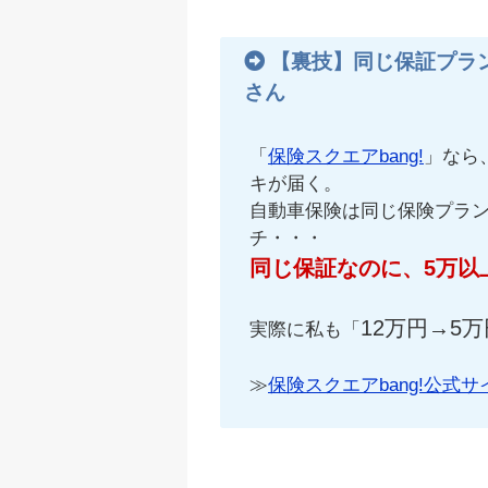
【裏技】同じ保証プラ
さん
「
保険スクエアbang!
」なら
キが届く。
自動車保険は同じ保険プラ
チ・・・
同じ保証なのに、5万以
12万円→5万
実際に私も「
≫
保険スクエアbang!公式サ