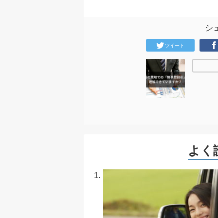
シ
ツイート
よく