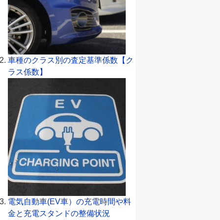
車種のクラス別の査定基準係数【ク
ラス係数】
電気自動車(EV車）の充電時間や料
金と充電スタンドの整備状況