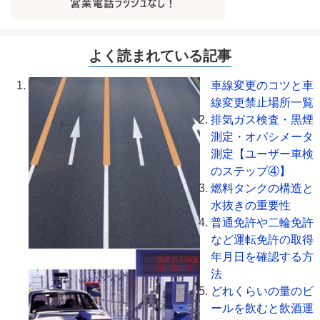
よく読まれている記事
車線変更のコツと車
線変更禁止場所一覧
排気ガス検査・黒煙
測定・オパシメータ
測定【ユーザー車検
のステップ④】
燃料タンクの構造と
水抜きの重要性
普通免許や二輪免許
など運転免許の取得
年月日を確認する方
法
どれくらいの量のビ
ールを飲むと飲酒運