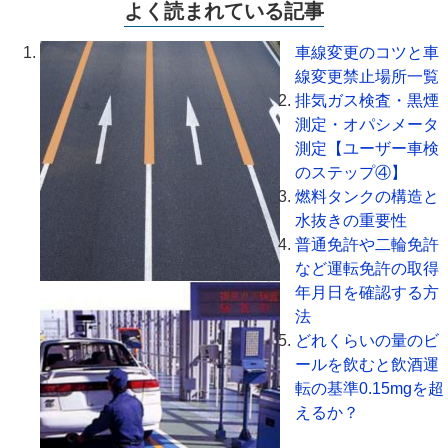
よく読まれている記事
車線変更のコツと車
線変更禁止場所一覧
排気ガス検査・黒煙
測定・オパシメータ
測定【ユーザー車検
のステップ④】
燃料タンクの構造と
水抜きの重要性
普通免許や二輪免許
など運転免許の取得
年月日を確認する方
法
どれくらいの量のビ
ールを飲むと飲酒運
転の基準0.15mgを超
えるか？