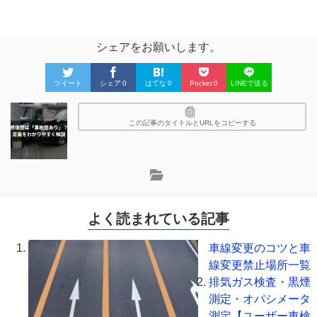
シェアをお願いします。
ツイート
シェア
0
はてな
0
Pocket
0
LINEで送る
この記事のタイトルとURLをコピーする
よく読まれている記事
車線変更のコツと車
線変更禁止場所一覧
排気ガス検査・黒煙
測定・オパシメータ
測定【ユーザー車検