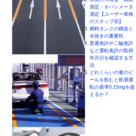
測定・オパシメータ
測定【ユーザー車検
のステップ④】
燃料タンクの構造と
水抜きの重要性
普通免許や二輪免許
など運転免許の取得
年月日を確認する方
法
どれくらいの量のビ
ールを飲むと飲酒運
転の基準0.15mgを超
えるか？