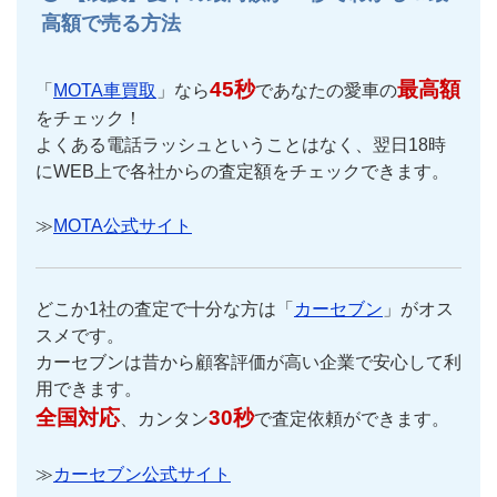
高額で売る方法
45秒
最高額
「
MOTA車買取
」なら
であなたの愛車の
をチェック！
よくある電話ラッシュということはなく、翌日18時
にWEB上で各社からの査定額をチェックできます。
≫
MOTA公式サイト
どこか1社の査定で十分な方は「
カーセブン
」がオス
スメです。
カーセブンは昔から顧客評価が高い企業で安心して利
用できます。
全国対応
30秒
、カンタン
で査定依頼ができます。
≫
カーセブン公式サイト