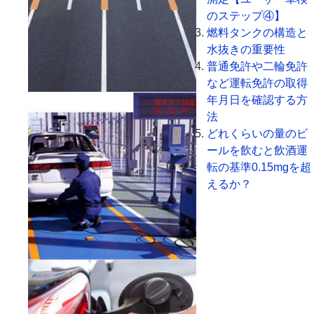
のステップ④】
燃料タンクの構造と
水抜きの重要性
普通免許や二輪免許
など運転免許の取得
年月日を確認する方
法
どれくらいの量のビ
ールを飲むと飲酒運
転の基準0.15mgを超
えるか？