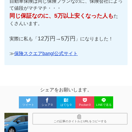
自動車保険は同じ保険プランなのに、保険会社によっ
て値段がマチマチ・・・
同じ保証なのに、5万以上安くなった人も
た
くさんいます。
12万円→5万円
実際に私も「
」になりました！
≫
保険スクエアbang!公式サイト
シェアをお願いします。
ツイート
シェア
0
はてな
0
Pocket
0
LINEで送る
この記事のタイトルとURLをコピーする