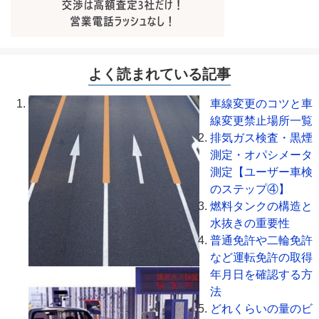
よく読まれている記事
車線変更のコツと車
線変更禁止場所一覧
排気ガス検査・黒煙
測定・オパシメータ
測定【ユーザー車検
のステップ④】
燃料タンクの構造と
水抜きの重要性
普通免許や二輪免許
など運転免許の取得
年月日を確認する方
法
どれくらいの量のビ