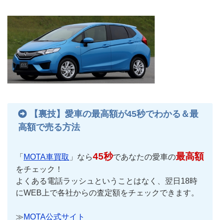
【裏技】愛車の最高額が45秒でわかる＆最
高額で売る方法
45秒
最高額
「
MOTA車買取
」なら
であなたの愛車の
をチェック！
よくある電話ラッシュということはなく、翌日18時
にWEB上で各社からの査定額をチェックできます。
≫
MOTA公式サイト