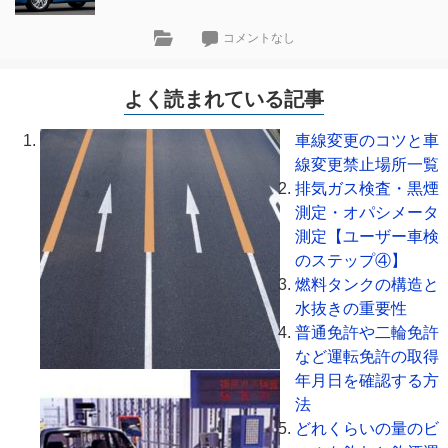
コメントなし
よく読まれている記事
車線変更のコツと車
線変更禁止場所一覧
排気ガス検査・黒煙
測定・オパシメータ
測定【ユーザー車検
のステップ④】
燃料タンクの構造と
水抜きの重要性
普通免許や二輪免許
など運転免許の取得
年月日を確認する方
法
どれくらいの量のビ