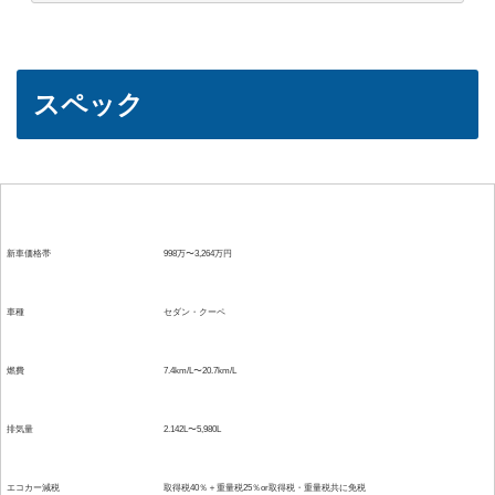
スペック
項目
詳細
新車価格帯
998万〜3,264万円
車種
セダン・クーペ
燃費
7.4km/L〜20.7km/L
排気量
2.142L〜5,980L
エコカー減税
取得税40％＋重量税25％or取得税・重量税共に免税