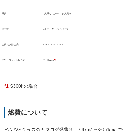
乗員
5人乗り（クーペは4人乗り）
ドア数
4ドア（クーペは2ドア）
全長×全幅×全高
4265×1800×1460mm
*1
パワーウェイトレシオ
11.80kg/ps
*1
*1
S300hの場合
燃費について
ベンツSクラスのカタログ燃費は、7.4km/L〜20.7km/Lで