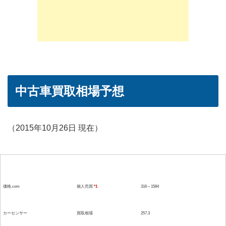
中古車買取相場予想
（2015年10月26日 現在）
参考媒体
形態
価格(単位：万）
価格.com
個人売買
*1
316～1584
カーセンサー
買取相場
257.3