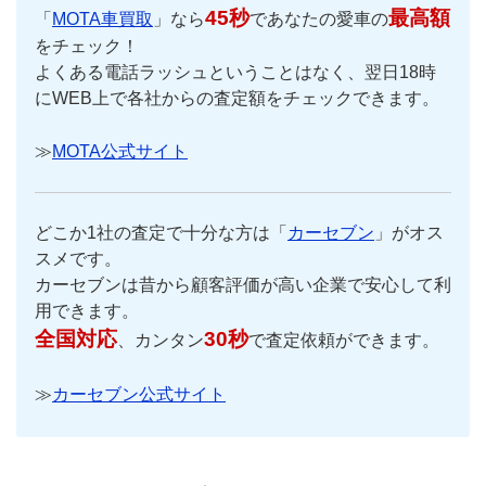
45秒
最高額
「
MOTA車買取
」なら
であなたの愛車の
をチェック！
よくある電話ラッシュということはなく、翌日18時
にWEB上で各社からの査定額をチェックできます。
≫
MOTA公式サイト
どこか1社の査定で十分な方は「
カーセブン
」がオス
スメです。
カーセブンは昔から顧客評価が高い企業で安心して利
用できます。
全国対応
30秒
、カンタン
で査定依頼ができます。
≫
カーセブン公式サイト