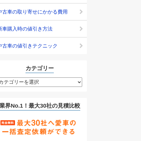
中古車の取り寄せにかかる費用
新車購入時の値引き方法
中古車の値引きテクニック
カテゴリー
カ
テ
ゴ
リ
業界No.1！最大30社の見積比較
ー