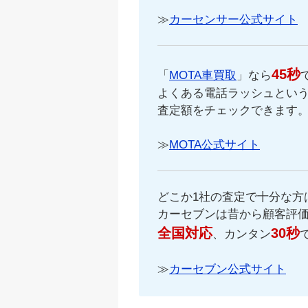
≫
カーセンサー公式サイト
45秒
「
MOTA車買取
」なら
よくある電話ラッシュという
査定額をチェックできます
≫
MOTA公式サイト
どこか1社の査定で十分な方
カーセブンは昔から顧客評
全国対応
30秒
、カンタン
≫
カーセブン公式サイト