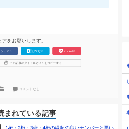
ェアをお願いします。
シェア
0
はてな
0
Pocket
0
この記事のタイトルとURLをコピーする
コメントなし
読まれている記事
1桁・2桁・3桁・4桁の縁起の良いナンバーと悪い