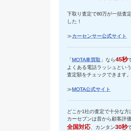
下取り査定で80万が一括査定
した！
≫
カーセンサー公式サイト
45秒
「
MOTA車買取
」なら
よくある電話ラッシュという
査定額をチェックできます
≫
MOTA公式サイト
どこか1社の査定で十分な方
カーセブンは昔から顧客評
全国対応
30秒
、カンタン