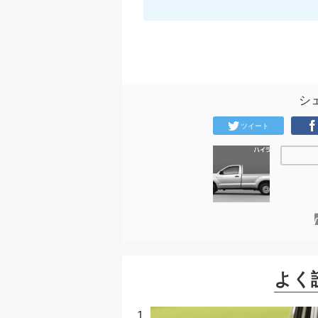
シ
ツイート
よく