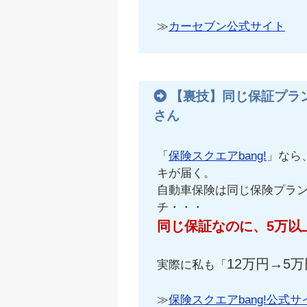
≫
カーセブン公式サイト
【裏技】同じ保証プラ
さん
「
保険スクエアbang!
」なら
キが届く。
自動車保険は同じ保険プラ
チ・・・
同じ保証なのに、5万以
12万円→5万
実際に私も「
≫
保険スクエアbang!公式サ