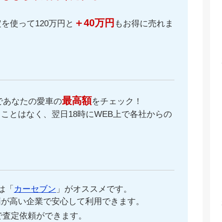
＋40万円
を使って120万円と
もお得に売れま
最高額
であなたの愛車の
をチェック！
ことはなく、翌日18時にWEB上で各社からの
。
は「
カーセブン
」がオススメです。
価が高い企業で安心して利用できます。
で査定依頼ができます。