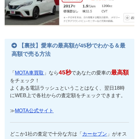
【裏技】愛車の最高額が45秒でわかる＆最
高額で売る方法
45秒
最高額
「
MOTA車買取
」なら
であなたの愛車の
をチェック！
よくある電話ラッシュということはなく、翌日18時
にWEB上で各社からの査定額をチェックできます。
≫
MOTA公式サイト
どこか1社の査定で十分な方は「
カーセブン
」がオス