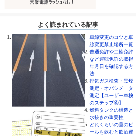
よく読まれている記事
車線変更のコツと車
線変更禁止場所一覧
普通免許や二輪免許
など運転免許の取得
年月日を確認する方
法
排気ガス検査・黒煙
測定・オパシメータ
測定【ユーザー車検
のステップ④】
燃料タンクの構造と
水抜きの重要性
どれくらいの量のビ
ールを飲むと飲酒運