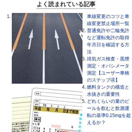
よく読まれている記事
車線変更のコツと車
線変更禁止場所一覧
普通免許や二輪免許
など運転免許の取得
年月日を確認する方
法
排気ガス検査・黒煙
測定・オパシメータ
測定【ユーザー車検
のステップ④】
燃料タンクの構造と
水抜きの重要性
どれくらいの量のビ
ールを飲むと飲酒運
転の基準0.15mgを超
えるか？