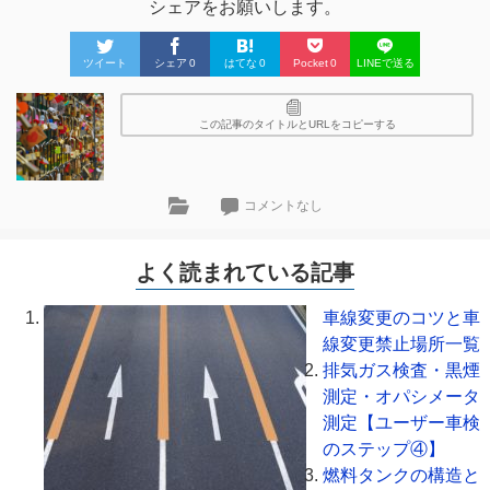
シェアをお願いします。
ツイート
シェア
0
はてな
0
Pocket
0
LINEで送る
この記事のタイトルとURLをコピーする
コメントなし
よく読まれている記事
車線変更のコツと車
線変更禁止場所一覧
排気ガス検査・黒煙
測定・オパシメータ
測定【ユーザー車検
のステップ④】
燃料タンクの構造と