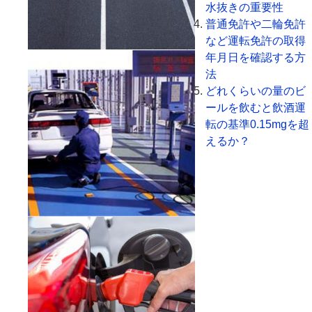
水抜きの重要性
普通免許や二輪免許
など運転免許の取得
年月日を確認する方
法
どれくらいの量のビ
ールを飲むと飲酒運
転の基準0.15mgを超
えるか？