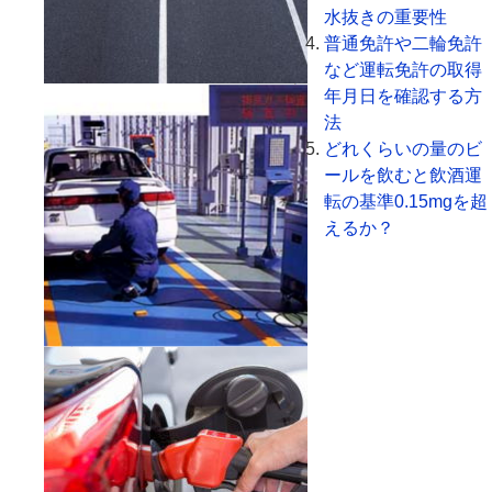
水抜きの重要性
普通免許や二輪免許
など運転免許の取得
年月日を確認する方
法
どれくらいの量のビ
ールを飲むと飲酒運
転の基準0.15mgを超
えるか？