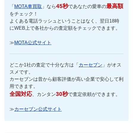
45秒
最高額
「
MOTA車買取
」なら
であなたの愛車の
をチェック！
よくある電話ラッシュということはなく、翌日18時
にWEB上で各社からの査定額をチェックできます。
≫
MOTA公式サイト
どこか1社の査定で十分な方は「
カーセブン
」がオス
スメです。
カーセブンは昔から顧客評価が高い企業で安心して利
用できます。
全国対応
30秒
、カンタン
で査定依頼ができます。
≫
カーセブン公式サイト