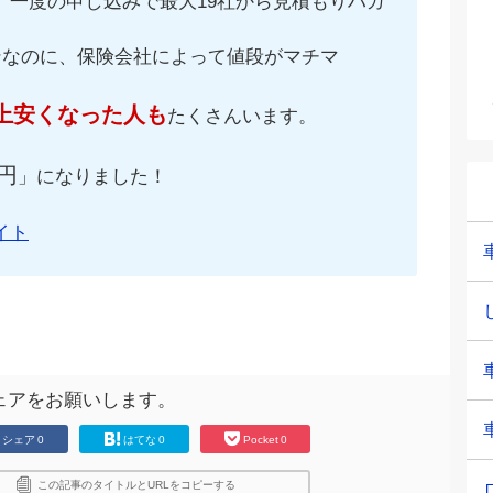
、一度の申し込みで最大19社から見積もりハガ
ンなのに、保険会社によって値段がマチマ
上安くなった人も
たくさんいます。
円
」になりました！
イト
ェアをお願いします。
シェア
0
はてな
0
Pocket
0
この記事のタイトルとURLをコピーする