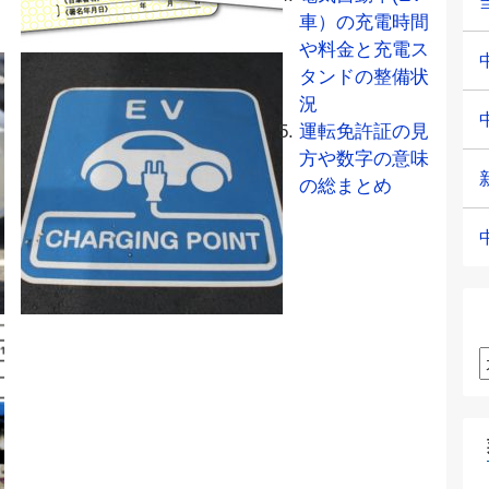
車）の充電時間
や料金と充電ス
タンドの整備状
況
運転免許証の見
方や数字の意味
の総まとめ