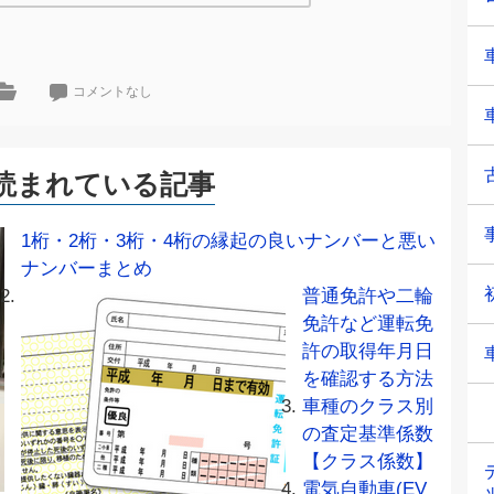
コメントなし
読まれている記事
1桁・2桁・3桁・4桁の縁起の良いナンバーと悪い
ナンバーまとめ
普通免許や二輪
免許など運転免
許の取得年月日
を確認する方法
車種のクラス別
の査定基準係数
【クラス係数】
電気自動車(EV