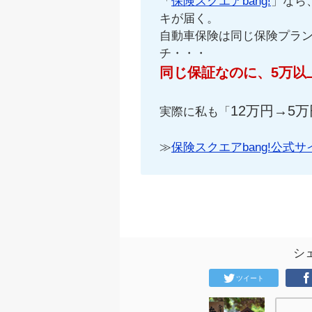
「
保険スクエアbang!
」なら
キが届く。
自動車保険は同じ保険プラ
チ・・・
同じ保証なのに、5万以
12万円→5万
実際に私も「
≫
保険スクエアbang!公式サ
シ
ツイート