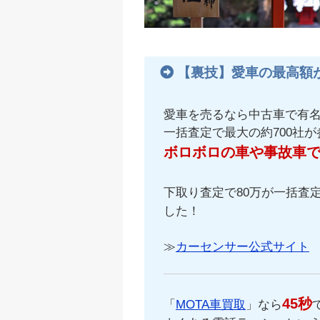
【裏技】愛車の最高額
愛車を売るなら中古車で有
一括査定で最大の約700社
ボロボロの車や事故車
下取り査定で80万が一括査定
した！
≫
カーセンサー公式サイト
45秒
「
MOTA車買取
」なら