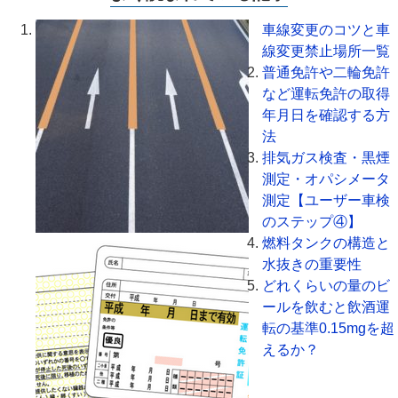
車線変更のコツと車
線変更禁止場所一覧
普通免許や二輪免許
など運転免許の取得
年月日を確認する方
法
排気ガス検査・黒煙
測定・オパシメータ
測定【ユーザー車検
のステップ④】
燃料タンクの構造と
水抜きの重要性
どれくらいの量のビ
ールを飲むと飲酒運
転の基準0.15mgを超
えるか？