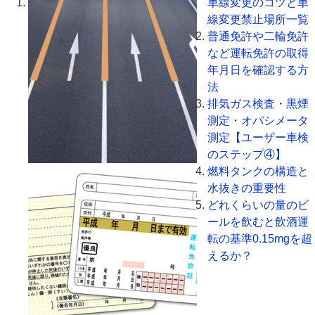
車線変更のコツと車
線変更禁止場所一覧
普通免許や二輪免許
など運転免許の取得
年月日を確認する方
法
排気ガス検査・黒煙
測定・オパシメータ
測定【ユーザー車検
のステップ④】
燃料タンクの構造と
水抜きの重要性
どれくらいの量のビ
ールを飲むと飲酒運
転の基準0.15mgを超
えるか？