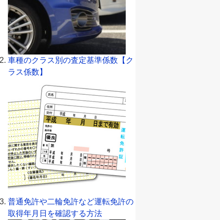
車種のクラス別の査定基準係数【ク
ラス係数】
普通免許や二輪免許など運転免許の
取得年月日を確認する方法