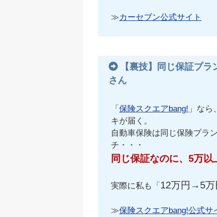
≫
カーセブン公式サイト
【裏技】同じ保証プラ
さん
「
保険スクエアbang!
」なら
キが届く。
自動車保険は同じ保険プラ
チ・・・
同じ保証なのに、5万以
12万円→5万
実際に私も「
≫
保険スクエアbang!公式サ