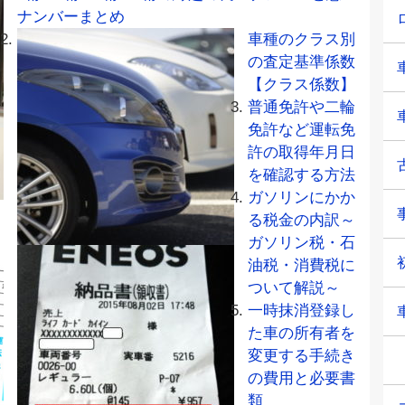
ナンバーまとめ
車種のクラス別
の査定基準係数
【クラス係数】
普通免許や二輪
免許など運転免
許の取得年月日
を確認する方法
ガソリンにかか
る税金の内訳～
ガソリン税・石
油税・消費税に
ついて解説～
一時抹消登録し
た車の所有者を
変更する手続き
の費用と必要書
類