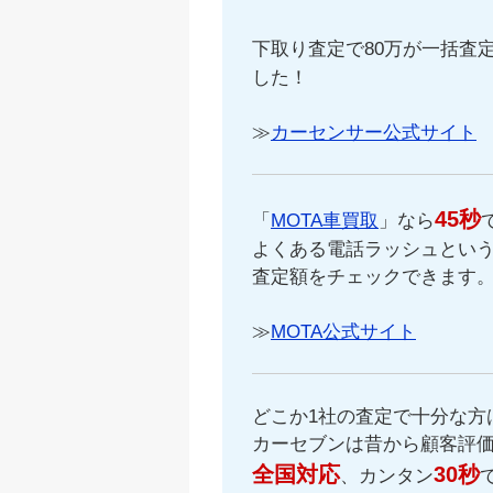
下取り査定で80万が一括査定
した！
≫
カーセンサー公式サイト
45秒
「
MOTA車買取
」なら
よくある電話ラッシュという
査定額をチェックできます
≫
MOTA公式サイト
どこか1社の査定で十分な方
カーセブンは昔から顧客評
全国対応
30秒
、カンタン