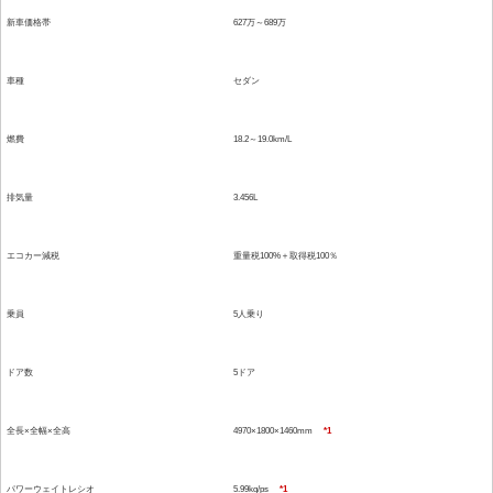
新車価格帯
627万～689万
車種
セダン
燃費
18.2～19.0km/L
排気量
3.456L
エコカー減税
重量税100%＋取得税100％
乗員
5人乗り
ドア数
5ドア
全長×全幅×全高
4970×1800×1460mm
*1
パワーウェイトレシオ
5.99kg/ps
*1