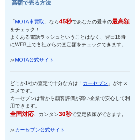
高額で売る方法
45秒
最高額
「
MOTA車買取
」なら
であなたの愛車の
をチェック！
よくある電話ラッシュということはなく、翌日18時
にWEB上で各社からの査定額をチェックできます。
≫
MOTA公式サイト
どこか1社の査定で十分な方は「
カーセブン
」がオス
スメです。
カーセブンは昔から顧客評価が高い企業で安心して利
用できます。
全国対応
30秒
、カンタン
で査定依頼ができます。
≫
カーセブン公式サイト