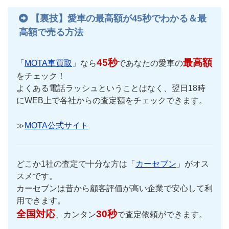
【裏技】愛車の最高額が45秒でわかる＆最
高額で売る方法
45秒
最高額
「
MOTA車買取
」なら
であなたの愛車の
をチェック！
よくある電話ラッシュということはなく、翌日18時
にWEB上で各社からの査定額をチェックできます。
≫
MOTA公式サイト
どこか1社の査定で十分な方は「
カーセブン
」がオス
スメです。
カーセブンは昔から顧客評価が高い企業で安心して利
用できます。
全国対応
30秒
、カンタン
で査定依頼ができます。