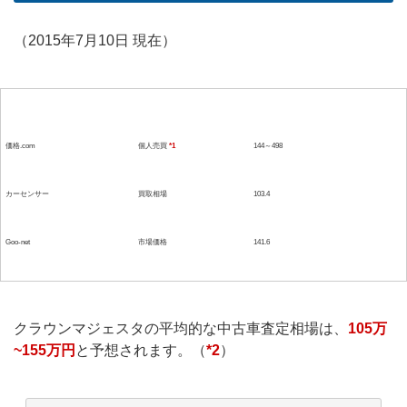
（2015年7月10日 現在）
参考媒体
形態
価格(単位：万）
価格.com
個人売買
*1
144～498
カーセンサー
買取相場
103.4
Goo-net
市場価格
141.6
クラウンマジェスタの平均的な中古車査定相場は、
105万
~155万円
と予想されます。（
*2
）