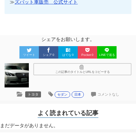
≫
ズバット車販売 公式サイト
シェアをお願いします。
ツイート
シェア
0
はてな
0
Pocket
0
LINEで送る
この記事のタイトルとURLをコピーする
トヨタ
コメントなし
セダン
日本
よく読まれている記事
まだデータがありません。