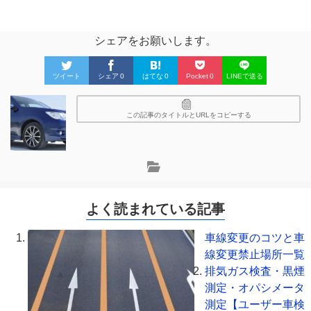
シェアをお願いします。
ツイート
シェア
0
はてな
0
Pocket
0
LINEで送る
この記事のタイトルとURLをコピーする
よく読まれている記事
車線変更のコツと車
線変更禁止場所一覧
排気ガス検査・黒煙
測定・オパシメータ
測定【ユーザー車検