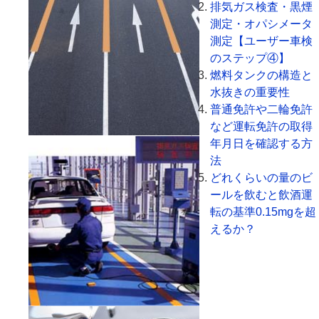
排気ガス検査・黒煙
測定・オパシメータ
測定【ユーザー車検
のステップ④】
燃料タンクの構造と
水抜きの重要性
普通免許や二輪免許
など運転免許の取得
年月日を確認する方
法
どれくらいの量のビ
ールを飲むと飲酒運
転の基準0.15mgを超
えるか？