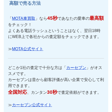
高額で売る方法
45秒
最高額
「
MOTA車買取
」なら
であなたの愛車の
をチェック！
よくある電話ラッシュということはなく、翌日18時
にWEB上で各社からの査定額をチェックできます。
≫
MOTA公式サイト
どこか1社の査定で十分な方は「
カーセブン
」がオス
スメです。
カーセブンは昔から顧客評価が高い企業で安心して利
用できます。
全国対応
30秒
、カンタン
で査定依頼ができます。
≫
カーセブン公式サイト