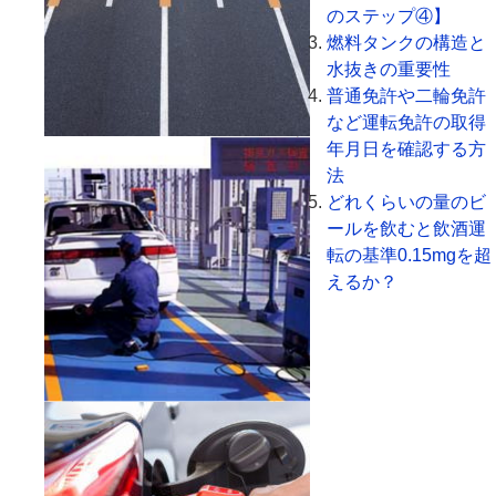
のステップ④】
燃料タンクの構造と
水抜きの重要性
普通免許や二輪免許
など運転免許の取得
年月日を確認する方
法
どれくらいの量のビ
ールを飲むと飲酒運
転の基準0.15mgを超
えるか？