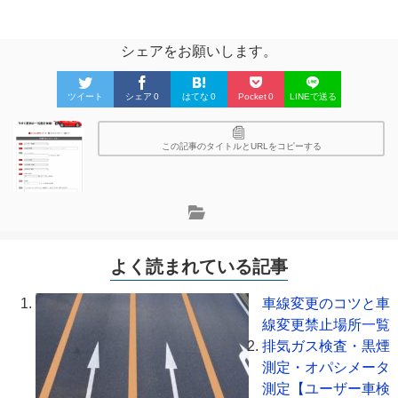
シェアをお願いします。
ツイート
シェア
0
はてな
0
Pocket
0
LINEで送る
この記事のタイトルとURLをコピーする
よく読まれている記事
車線変更のコツと車
線変更禁止場所一覧
排気ガス検査・黒煙
測定・オパシメータ
測定【ユーザー車検