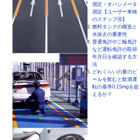
測定・オパシメータ
測定【ユーザー車検
のステップ④】
燃料タンクの構造と
水抜きの重要性
普通免許や二輪免許
など運転免許の取得
年月日を確認する方
法
どれくらいの量のビ
ールを飲むと飲酒運
転の基準0.15mgを超
えるか？