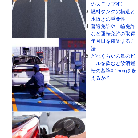
のステップ④】
燃料タンクの構造と
水抜きの重要性
普通免許や二輪免許
など運転免許の取得
年月日を確認する方
法
どれくらいの量のビ
ールを飲むと飲酒運
転の基準0.15mgを超
えるか？