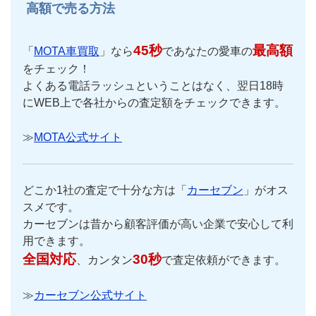
高額で売る方法
45秒
最高額
「
MOTA車買取
」なら
であなたの愛車の
をチェック！
よくある電話ラッシュということはなく、翌日18時
にWEB上で各社からの査定額をチェックできます。
≫
MOTA公式サイト
どこか1社の査定で十分な方は「
カーセブン
」がオス
スメです。
カーセブンは昔から顧客評価が高い企業で安心して利
用できます。
全国対応
30秒
、カンタン
で査定依頼ができます。
≫
カーセブン公式サイト