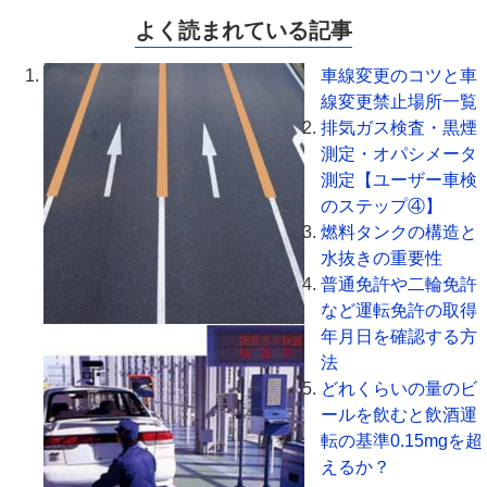
よく読まれている記事
車線変更のコツと車
線変更禁止場所一覧
排気ガス検査・黒煙
測定・オパシメータ
測定【ユーザー車検
のステップ④】
燃料タンクの構造と
水抜きの重要性
普通免許や二輪免許
など運転免許の取得
年月日を確認する方
法
どれくらいの量のビ
ールを飲むと飲酒運
転の基準0.15mgを超
えるか？