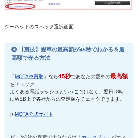
グーネットのスペック選択画面
【裏技】愛車の最高額が45秒でわかる＆最
高額で売る方法
45秒
最高額
「
MOTA車買取
」なら
であなたの愛車の
をチェック！
よくある電話ラッシュということはなく、翌日18時
にWEB上で各社からの査定額をチェックできます。
≫
MOTA公式サイト
どこか1社の査定で十分な方は「
カーセブン
」がオス