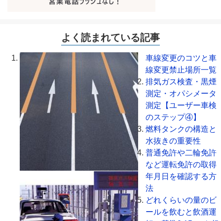
よく読まれている記事
車線変更のコツと車
線変更禁止場所一覧
排気ガス検査・黒煙
測定・オパシメータ
測定【ユーザー車検
のステップ④】
燃料タンクの構造と
水抜きの重要性
普通免許や二輪免許
など運転免許の取得
年月日を確認する方
法
どれくらいの量のビ
ールを飲むと飲酒運