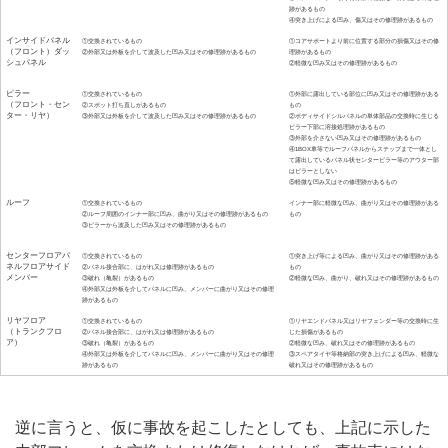
跡があるもの
④突き上げによる凹み、傷又はその修理跡があるもの
インサイドパネル
①交換されているもの
①コアサポートより前に位置する部分の損傷又はその修
（フロント）ダッ
②外部又は外板を介して波及した凹み又はその修理跡があるもの
理跡があるもの
シュパネル
②軽微な凹み又はその修理跡があるもの
ピラー
①交換されているもの
①外部に露出している部位に凹み又はその修理跡がある
（フロント・セン
②スポット打ち直しがあるもの
もの
ター・リヤ）
③外部又は外板を介して波及した凹み又はその修理跡があるもの
②ボディサイドシルパネルの単体部品の交換時に生じる
ピラー下部に溶接処理跡があるもの
③外部を介さない凹み又はその修理跡があるもの
④1BOX車等でルーフパネルからステップまで一体とし
て露出しているパネル状センターピラー等のアウター部
はピラーとしない
⑤軽微な凹み又はその修理跡があるもの
ルーフ
①交換されているもの
インナー部に軽微な凹み、曲がり又はその修理跡がある
②ルーフ周囲のインナー部に凹み、曲がり又はその修理跡があるもの
もの
③ピラーから波及した凹み又はその修理跡があるもの
センターフロアパ
①交換されているもの
①突き上げ等による凹み、曲がり又はその修理跡がある
ネルフロアサイド
②パネル接合部に、はがれ又は修理跡があるもの
もの
メンバー
③破れ（亀裂）があるもの
②軽微な凹み、曲がり、破れ又はその修理跡があるもの
④外部又は外板を介してパネルに凹み、メンバーに曲がり又はその修理
跡があるもの
リヤフロア
①交換されているもの
①リヤエンドパネル又はリヤフェンダー等の交換時に生
（トランクフロ
②パネル接合部に、はがれ又は修理跡があるもの
じた損傷があるもの
ア）
③破れ（亀裂）があるもの
②軽微な凹み、破れ又はその修理跡があるもの
④外部又は外板を介してパネルに凹み、メンバーに曲がり又はその修理
③スペアタイヤ等格納部の突き上げによる凹み、軽微な
跡があるもの
破れ又はその修理跡があるもの
逆に言うと、仮に事故を起こしたとしても、上記に示した