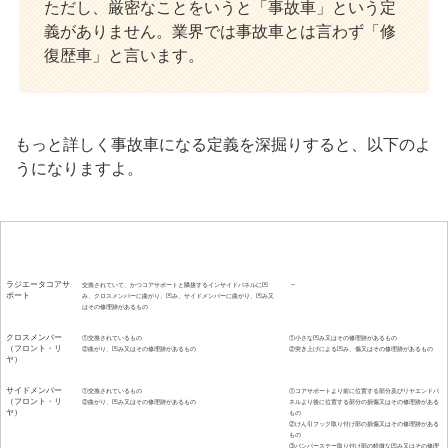
ただし、厳密なことをいうと「事故車」という定
義がありません。業界では事故車とは言わず「修
復歴車」と言います。
もっと詳しく事故車になる定義を深掘りすると、以下のよ
うになりますよ。
骨格部位
事故車となるもの
事故車とならないもの
ラジエータコアサ
－
交換されていて、かつコアサポートと隣接するインサイドパネルに凹
ポート
み、クロスメンバーに曲がり、凹み、サイドメンバーに曲がり、凹み又
はその修理跡があるもの
クロスメンバー
①交換されているもの
①小さな凹み又はその修理跡があるもの
（フロント・リ
②曲がり、凹み又はその修理跡があるもの
②突き上げによる凹み、傷又はその修理跡があるもの
ヤ）
サイドメンバー
①交換されているもの
①コアサポートより前に位置する部分及びリヤエンドパ
（フロント・リ
②曲がり、凹み又はその修理跡があるもの
ネルより後に位置する部分の損傷又はその修理跡がある
ヤ）
もの
②けん引フック取り付け部の損傷又はその修理跡がある
もの
③バンパーステー取り付け部の軽微な凹み又はその修理