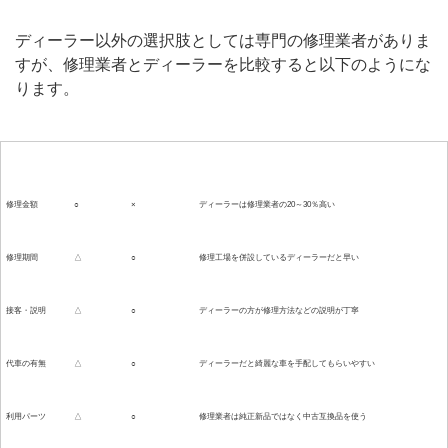
ディーラー以外の選択肢としては専門の修理業者がありま
すが、修理業者とディーラーを比較すると以下のようにな
ります。
比較項目
修理業者
ディーラー
備考
修理金額
○
×
ディーラーは修理業者の20～30％高い
修理期間
△
○
修理工場を併設しているディーラーだと早い
接客・説明
△
○
ディーラーの方が修理方法などの説明が丁寧
代車の有無
△
○
ディーラーだと綺麗な車を手配してもらいやすい
利用パーツ
△
○
修理業者は純正新品ではなく中古互換品を使う