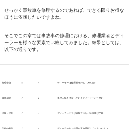
せっかく事故車を修理するのであれば、できる限りお得な
ほうに依頼したいですよね。
そこでこの章では事故車の修理における、修理業者とディ
ーラーを様々な要素で比較してみました。結果としては、
以下の通りです。
比較項目
修理業者
ディーラー
備考
修理金額
○
×
ディーラーは修理業者の20～30％高い
修理期間
△
○
修理工場を併設しているディーラーだと早い
接客・説明
△
○
ディーラーの方が修理方法などの説明が丁寧
代車の有無
△
○
ディーラーだと綺麗な車を手配してもらいやすい